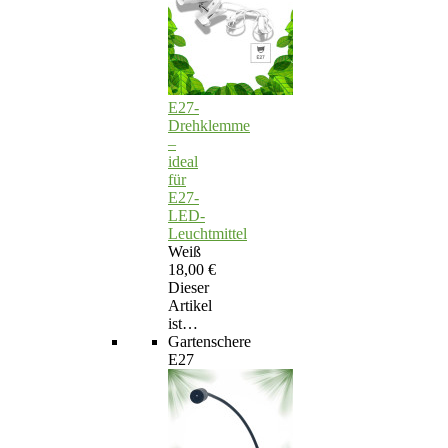
E27-
Drehklemme
–
ideal
für
E27-
LED-
Leuchtmittel
Weiß
18,00 €
Dieser
Artikel
ist…
Gartenschere
E27