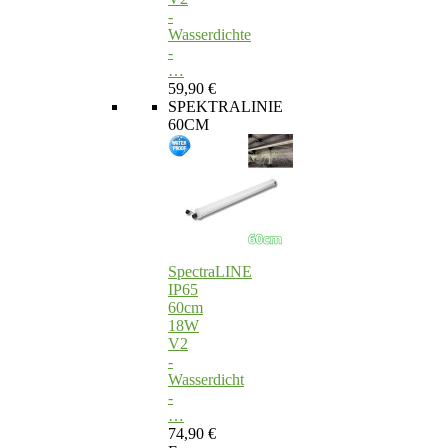
-
Wasserdichte
-
…
59,90 €
SPEKTRALINIE
60CM
SpectraLINE
IP65
60cm
18W
V2
-
Wasserdicht
-
…
74,90 €