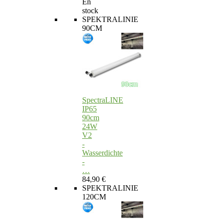
En
stock
SPEKTRALINIE
90CM
SpectraLINE
IP65
90cm
24W
V2
-
Wasserdichte
-
…
84,90 €
SPEKTRALINIE
120CM