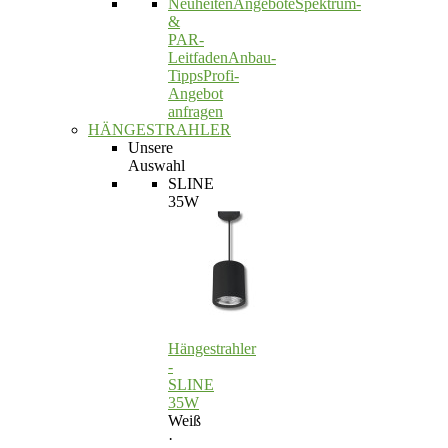
Neuheiten
Angebote
Spektrum-
&
PAR-
Leitfaden
Anbau-
Tipps
Profi-
Angebot
anfragen
HÄNGESTRAHLER
Unsere
Auswahl
SLINE
35W
Hängestrahler
-
SLINE
35W
Weiß
·