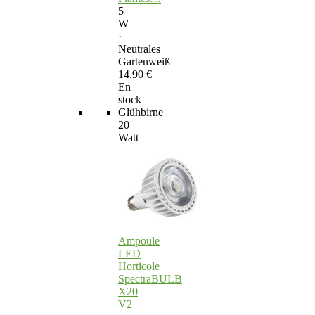
5
W
·
Neutrales
Gartenweiß
14,90 €
En
stock
Glühbirne
20
Watt
Ampoule
LED
Horticole
SpectraBULB
X20
V2