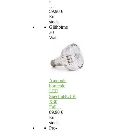
-
…
59,90 €
En
stock
Glühbirne
30
Watt
Ampoule
horticole
LED
SpectraBULB
X30
Full…
89,90 €
En
stock
Pro-