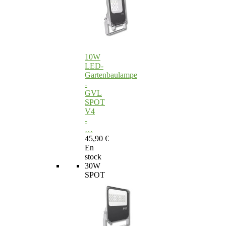
10W
LED-
Gartenbaulampe
-
GVL
SPOT
V4
-
…
45,90 €
En
stock
30W
SPOT