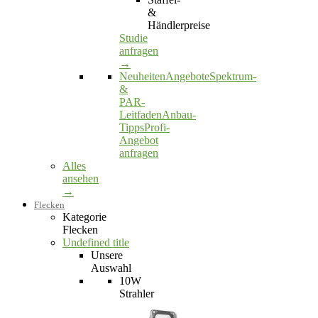
&
Händlerpreise
Studie
anfragen
→
Neuheiten
Angebote
Spektrum-
&
PAR-
Leitfaden
Anbau-
Tipps
Profi-
Angebot
anfragen
Alles
ansehen
→
Flecken
Kategorie
Flecken
Undefined title
Unsere
Auswahl
10W
Strahler