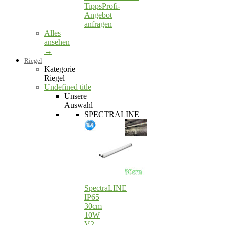
Tipps
Profi-
Angebot
anfragen
Alles
ansehen
→
Riegel
Kategorie
Riegel
Undefined title
Unsere
Auswahl
SPECTRALINE
SpectraLINE
IP65
30cm
10W
V2