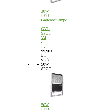
30W
LED-
Gartenbaulampe
-
GVL
SPOT
V4
-
…
99,90 €
En
stock
50W
SPOT
50W
LED-