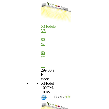
XModule
V5
–
80
W
–
60
cm
–
…
299,00 €
En
stock
XModul
100CM-
100W