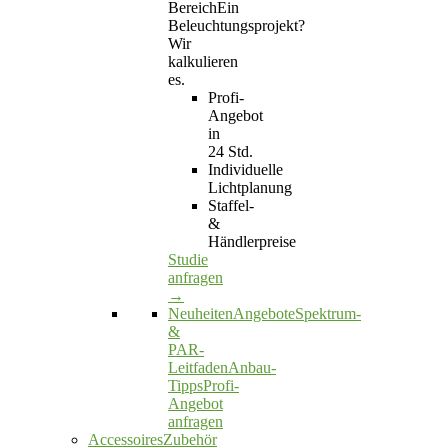
Bereich
Ein
Beleuchtungsprojekt?
Wir
kalkulieren
es.
Profi-
Angebot
in
24 Std.
Individuelle
Lichtplanung
Staffel-
&
Händlerpreise
Studie
anfragen
→
Neuheiten
Angebote
Spektrum-
&
PAR-
Leitfaden
Anbau-
Tipps
Profi-
Angebot
anfragen
AccessoiresZubehör