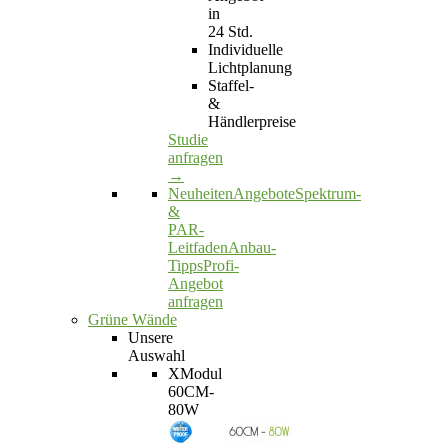
in
24 Std.
Individuelle
Lichtplanung
Staffel-
&
Händlerpreise
Studie
anfragen
→
Neuheiten
Angebote
Spektrum-
&
PAR-
Leitfaden
Anbau-
Tipps
Profi-
Angebot
anfragen
Grüne Wände
Unsere
Auswahl
XModul
60CM-
80W