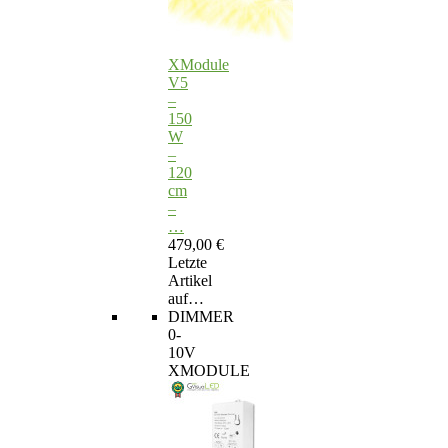
XModule
V5
–
150
W
–
120
cm
–
…
479,00 €
Letzte
Artikel
auf…
DIMMER
0-
10V
XMODULE