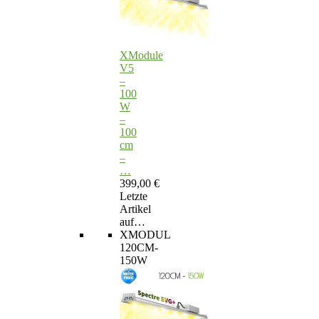
XModule
V5
–
100
W
–
100
cm
–
…
399,00 €
Letzte
Artikel
auf…
XMODUL
120CM-
150W