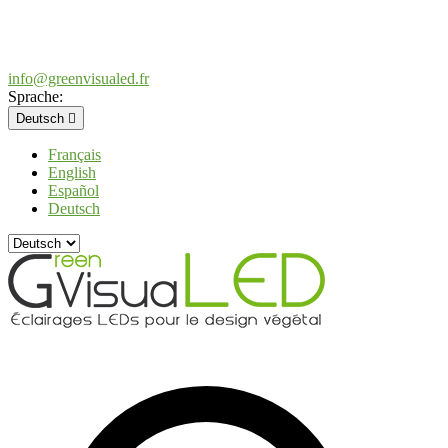
info@greenvisualed.fr
Sprache:
Deutsch

Français
English
Español
Deutsch