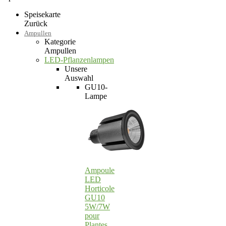
Speisekarte
Zurück
Ampullen
Kategorie
Ampullen
LED-Pflanzenlampen
Unsere
Auswahl
GU10-
Lampe
Ampoule
LED
Horticole
GU10
5W/7W
pour
Plantes…