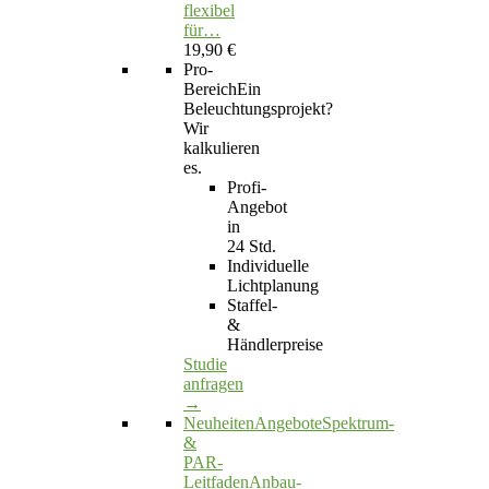
flexibel
für…
19,90 €
Pro-
Bereich
Ein
Beleuchtungsprojekt?
Wir
kalkulieren
es.
Profi-
Angebot
in
24 Std.
Individuelle
Lichtplanung
Staffel-
&
Händlerpreise
Studie
anfragen
→
Neuheiten
Angebote
Spektrum-
&
PAR-
Leitfaden
Anbau-