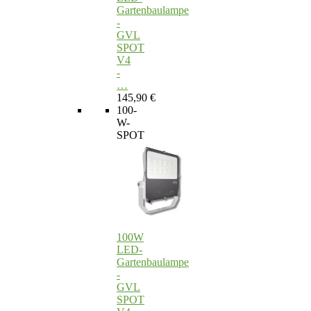
Gartenbaulampe
-
GVL
SPOT
V4
-
…
145,90 €
100-
W-
SPOT
100W
LED-
Gartenbaulampe
-
GVL
SPOT