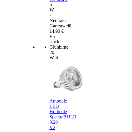
5
W
·
Neutrales
Gartenweiß
14,90 €
En
stock
Glühbirne
20
Watt
Ampoule
LED
Horticole
SpectraBULB
X20
V2