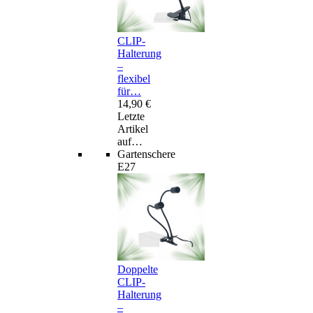
CLIP-
Halterung
–
flexibel
für…
14,90 €
Letzte
Artikel
auf…
Gartenschere
E27
Doppelte
CLIP-
Halterung
–