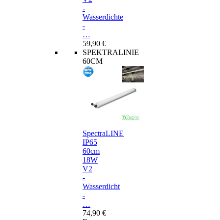
-
Wasserdichte
-
…
59,90 €
SPEKTRALINIE
60CM
SpectraLINE
IP65
60cm
18W
V2
-
Wasserdicht
-
…
74,90 €