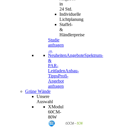
in
24 Std.
Individuelle
Lichtplanung
Staffel-
&
Händlerpreise
Studie
anfragen
→
Neuheiten
Angebote
Spektrum-
&
PAR-
Leitfaden
Anbau-
Tipps
Profi-
Angebot
anfragen
Grüne Wände
Unsere
Auswahl
XModul
60CM-
80W