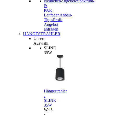
Neuheiten
Angebote
Spektrum-
&
PAR-
Leitfaden
Anbau-
Tipps
Profi-
Angebot
anfragen
HÄNGESTRAHLER
Unsere
Auswahl
SLINE
35W
Hängestrahler
-
SLINE
35W
Weiß
·