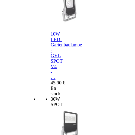
10W
LED-
Gartenbaulampe
-
GVL
SPOT
V4
-
…
45,90 €
En
stock
30W
SPOT