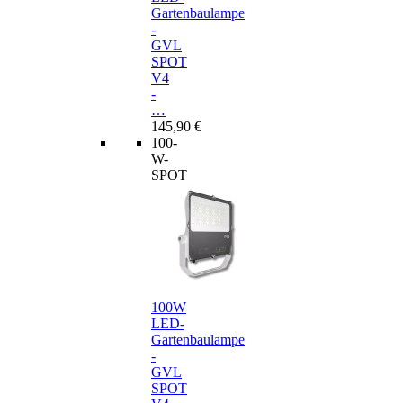
Gartenbaulampe
-
GVL
SPOT
V4
-
…
145,90 €
100-
W-
SPOT
100W
LED-
Gartenbaulampe
-
GVL
SPOT