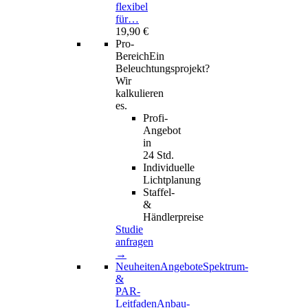
flexibel
für…
19,90 €
Pro-
Bereich
Ein
Beleuchtungsprojekt?
Wir
kalkulieren
es.
Profi-
Angebot
in
24 Std.
Individuelle
Lichtplanung
Staffel-
&
Händlerpreise
Studie
anfragen
→
Neuheiten
Angebote
Spektrum-
&
PAR-
Leitfaden
Anbau-