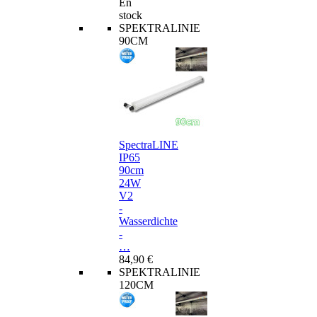
En
stock
SPEKTRALINIE
90CM
SpectraLINE
IP65
90cm
24W
V2
-
Wasserdichte
-
…
84,90 €
SPEKTRALINIE
120CM