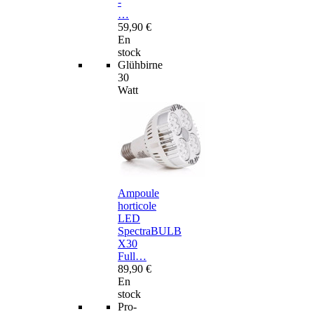
-
…
59,90 €
En
stock
Glühbirne
30
Watt
Ampoule
horticole
LED
SpectraBULB
X30
Full…
89,90 €
En
stock
Pro-