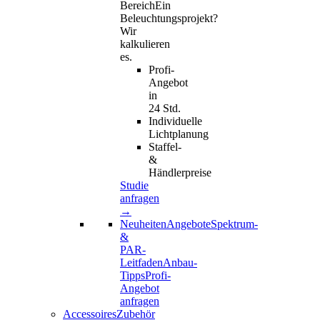
Bereich
Ein
Beleuchtungsprojekt?
Wir
kalkulieren
es.
Profi-
Angebot
in
24 Std.
Individuelle
Lichtplanung
Staffel-
&
Händlerpreise
Studie
anfragen
→
Neuheiten
Angebote
Spektrum-
&
PAR-
Leitfaden
Anbau-
Tipps
Profi-
Angebot
anfragen
AccessoiresZubehör