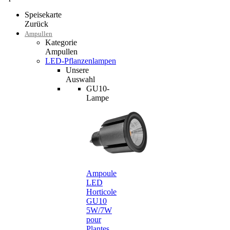
Speisekarte
Zurück
Ampullen
Kategorie
Ampullen
LED-Pflanzenlampen
Unsere
Auswahl
GU10-
Lampe
Ampoule
LED
Horticole
GU10
5W/7W
pour
Plantes…