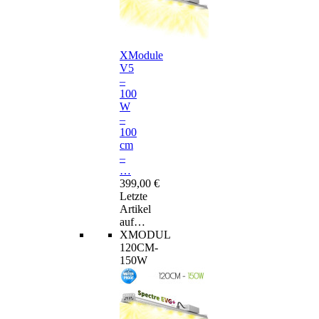
XModule
V5
–
100
W
–
100
cm
–
…
399,00 €
Letzte
Artikel
auf…
XMODUL
120CM-
150W