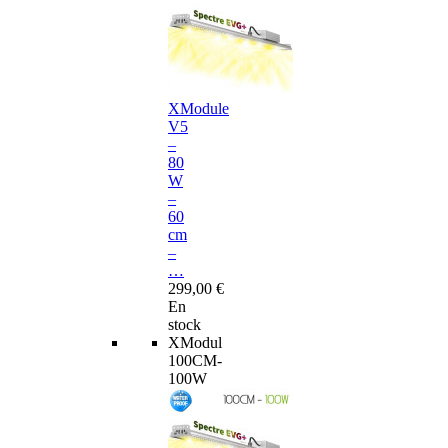
XModule
V5
–
80
W
–
60
cm
–
…
299,00 €
En
stock
XModul
100CM-
100W