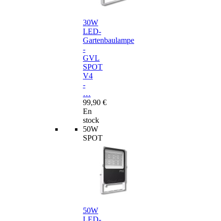
30W
LED-
Gartenbaulampe
-
GVL
SPOT
V4
-
…
99,90 €
En
stock
50W
SPOT
50W
LED-