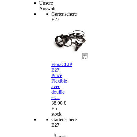
Unsere
Auswahl
Gartenschere
E27
FloraCLIP
E27:
Pince
Flexible
avec
douille
et…
38,90 €
En
stock
Gartenschere
E27