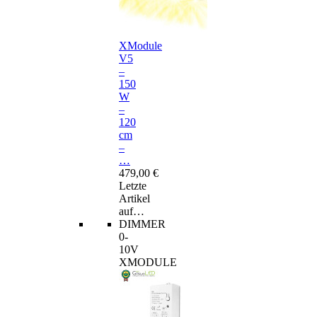
XModule
V5
–
150
W
–
120
cm
–
…
479,00 €
Letzte
Artikel
auf…
DIMMER
0-
10V
XMODULE