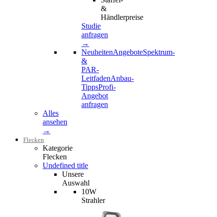
&
Händlerpreise
Studie
anfragen
→
Neuheiten
Angebote
Spektrum-
&
PAR-
Leitfaden
Anbau-
Tipps
Profi-
Angebot
anfragen
Alles
ansehen
→
Flecken
Kategorie
Flecken
Undefined title
Unsere
Auswahl
10W
Strahler