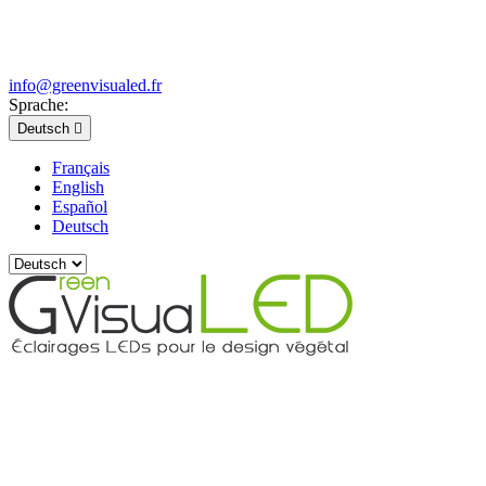
info@greenvisualed.fr
Sprache:
Deutsch

Français
English
Español
Deutsch