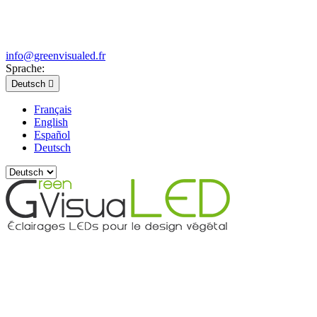
info@greenvisualed.fr
Sprache:
Deutsch

Français
English
Español
Deutsch