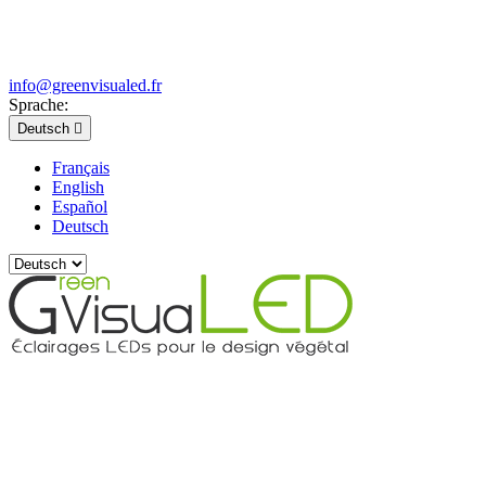
info@greenvisualed.fr
Sprache:
Deutsch

Français
English
Español
Deutsch