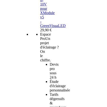
10V
pour
XModule
v5
-
GreenVisuaLED
29,90 €
Espace
Pro
Un
projet
d'éclairage ?
On
le
chiffre.
Devis
pro
sous
24 h
Étude
d'éclairage
personnalisée
Tarifs
dégressifs
&