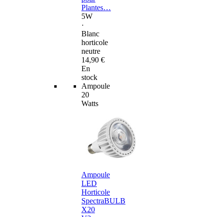
Plantes…
5W
·
Blanc
horticole
neutre
14,90 €
En
stock
Ampoule
20
Watts
Ampoule
LED
Horticole
SpectraBULB
X20