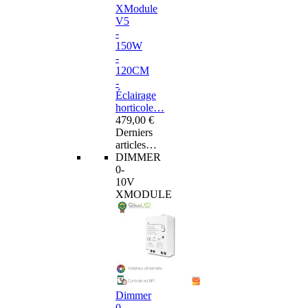
XModule
V5
-
150W
-
120CM
-
Éclairage
horticole…
479,00 €
Derniers
articles…
DIMMER
0-
10V
XMODULE
Dimmer
0-