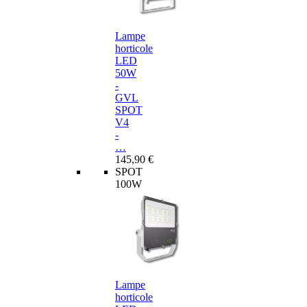
Lampe
horticole
LED
50W
-
GVL
SPOT
V4
-
…
145,90 €
SPOT
100W
Lampe
horticole