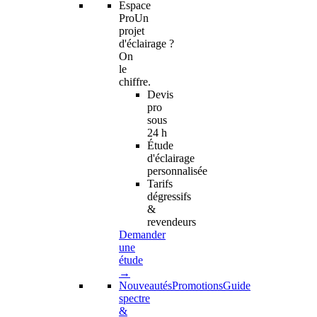
Espace
Pro
Un
projet
d'éclairage ?
On
le
chiffre.
Devis
pro
sous
24 h
Étude
d'éclairage
personnalisée
Tarifs
dégressifs
&
revendeurs
Demander
une
étude
→
Nouveautés
Promotions
Guide
spectre
&