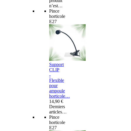
produit
n’est…
Pince
horticole
E27
Support
CLIP
-
Flexible
pour
ampoule
horticole…
14,90 €
Derniers
articles…
Pince
horticole
E27