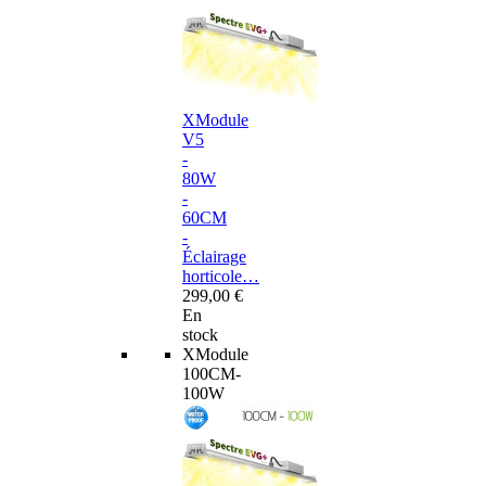
XModule
V5
-
80W
-
60CM
-
Éclairage
horticole…
299,00 €
En
stock
XModule
100CM-
100W