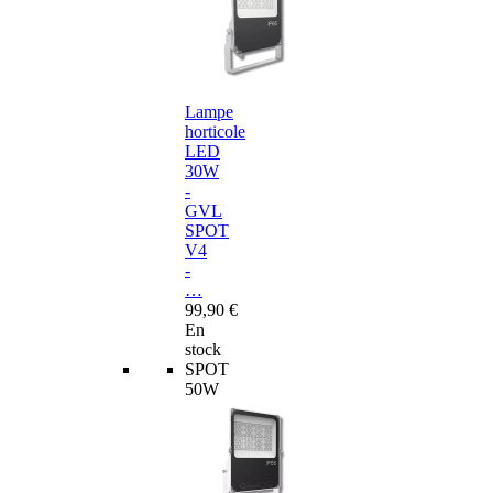
Lampe
horticole
LED
30W
-
GVL
SPOT
V4
-
…
99,90 €
En
stock
SPOT
50W