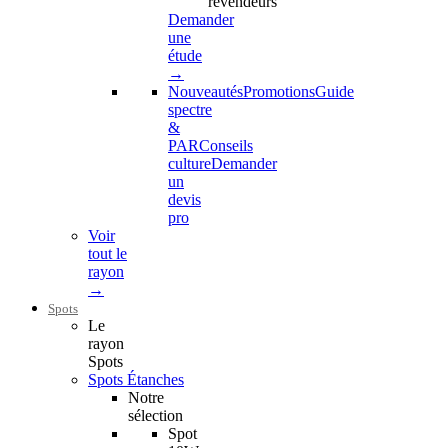
revendeurs
Demander
une
étude
→
Nouveautés
Promotions
Guide
spectre
&
PAR
Conseils
culture
Demander
un
devis
pro
Voir
tout le
rayon
→
Spots
Le
rayon
Spots
Spots Étanches
Notre
sélection
Spot