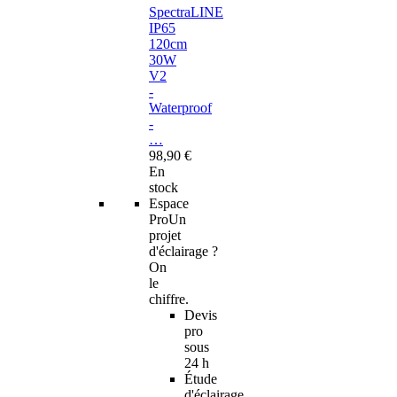
SpectraLINE
IP65
120cm
30W
V2
-
Waterproof
-
…
98,90 €
En
stock
Espace
Pro
Un
projet
d'éclairage ?
On
le
chiffre.
Devis
pro
sous
24 h
Étude
d'éclairage