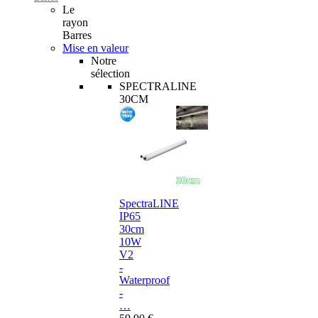
Le
rayon
Barres
Mise en valeur
Notre
sélection
SPECTRALINE
30CM
SpectraLINE
IP65
30cm
10W
V2
-
Waterproof
-
…