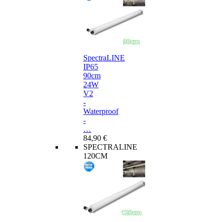
SpectraLINE
IP65
90cm
24W
V2
-
Waterproof
-
…
84,90 €
SPECTRALINE
120CM