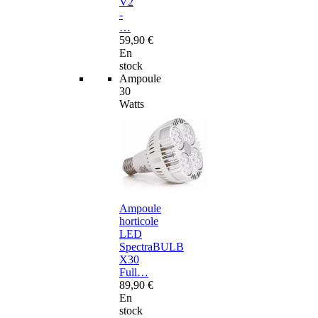
V2
-
…
59,90 €
En
stock
Ampoule
30
Watts
Ampoule
horticole
LED
SpectraBULB
X30
Full…
89,90 €
En
stock