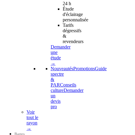
24 h
Étude
d'éclairage
personnalisée
Tarifs
dégressifs
&
revendeurs
Demander
une
étude
→
Nouveautés
Promotions
Guide
spectre
&
PAR
Conseils
culture
Demander
un
devis
pro
Voir
tout le
rayon
→
Barres