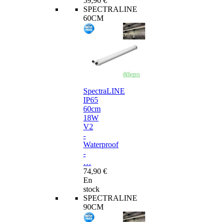
59,90 €
SPECTRALINE
60CM
SpectraLINE
IP65
60cm
18W
V2
-
Waterproof
-
…
74,90 €
En
stock
SPECTRALINE
90CM