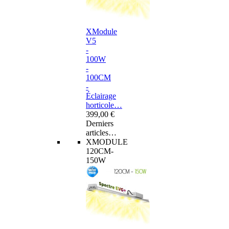
XModule
V5
-
100W
-
100CM
-
Éclairage
horticole…
399,00 €
Derniers
articles…
XMODULE
120CM-
150W