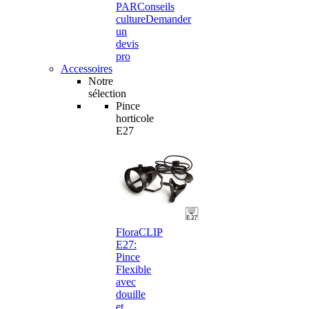
PAR
Conseils
culture
Demander
un
devis
pro
Accessoires
Notre
sélection
Pince
horticole
E27
FloraCLIP
E27:
Pince
Flexible
avec
douille
et…