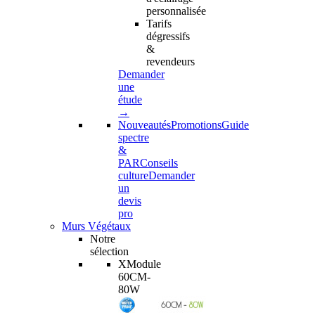
personnalisée
Tarifs
dégressifs
&
revendeurs
Demander
une
étude
→
Nouveautés
Promotions
Guide
spectre
&
PAR
Conseils
culture
Demander
un
devis
pro
Murs Végétaux
Notre
sélection
XModule
60CM-
80W