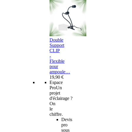
Double
Support
CLIP
-
Flexible
pour
ampoule…
19,90 €
Espace
Pro
Un
projet
d'éclairage ?
On
le
chiffre.
Devis
pro
sous