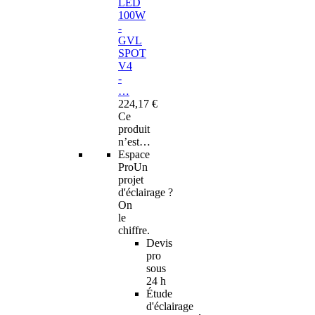
LED
100W
-
GVL
SPOT
V4
-
…
224,17 €
Ce
produit
n’est…
Espace
Pro
Un
projet
d'éclairage ?
On
le
chiffre.
Devis
pro
sous
24 h
Étude
d'éclairage