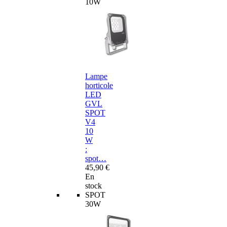
10W
Lampe
horticole
LED
GVL
SPOT
V4
10
W
:
spot…
45,90 €
En
stock
SPOT
30W