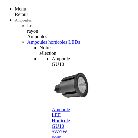
Menu
Retour
Ampoules
Le
rayon
Ampoules
Ampoules horticoles LEDs
Notre
sélection
Ampoule
GU10
Ampoule
LED
Horticole
GU10
5W/7W
pour