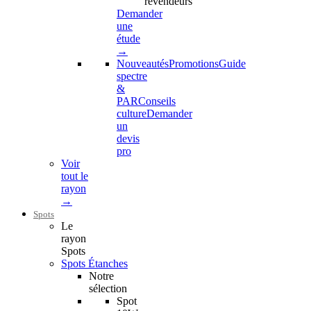
revendeurs
Demander
une
étude
→
Nouveautés
Promotions
Guide
spectre
&
PAR
Conseils
culture
Demander
un
devis
pro
Voir
tout le
rayon
→
Spots
Le
rayon
Spots
Spots Étanches
Notre
sélection
Spot