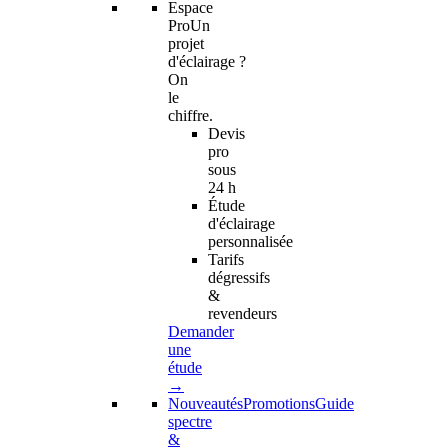
Espace
Pro
Un
projet
d'éclairage ?
On
le
chiffre.
Devis
pro
sous
24 h
Étude
d'éclairage
personnalisée
Tarifs
dégressifs
&
revendeurs
Demander
une
étude
→
Nouveautés
Promotions
Guide
spectre
&