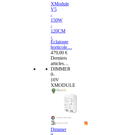
XModule
V5
-
150W
-
120CM
-
Éclairage
horticole…
479,00 €
Derniers
articles…
DIMMER
0-
10V
XMODULE
Dimmer
0-