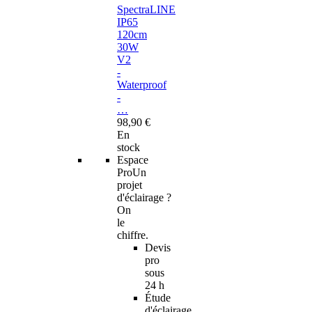
SpectraLINE
IP65
120cm
30W
V2
-
Waterproof
-
…
98,90 €
En
stock
Espace
Pro
Un
projet
d'éclairage ?
On
le
chiffre.
Devis
pro
sous
24 h
Étude
d'éclairage