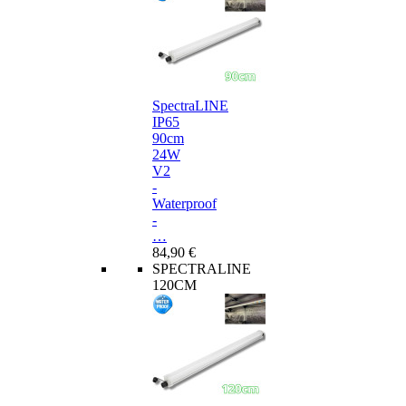
SpectraLINE
IP65
90cm
24W
V2
-
Waterproof
-
…
84,90 €
SPECTRALINE
120CM