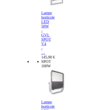
Lampe
horticole
LED
50W
-
GVL
SPOT
V4
-
…
145,90 €
SPOT
100W
Lampe
horticole