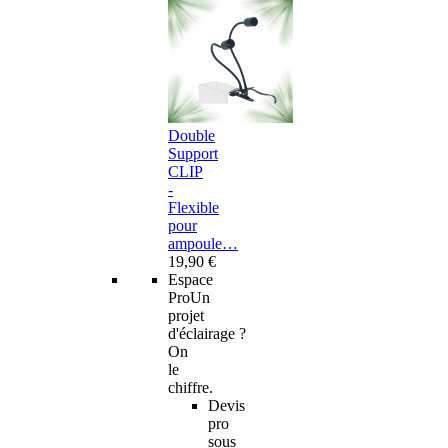
Double
Support
CLIP
-
Flexible
pour
ampoule…
19,90 €
Espace
Pro
Un
projet
d'éclairage ?
On
le
chiffre.
Devis
pro
sous