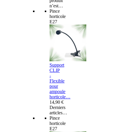
produit
n’est…
Pince
horticole
E27
Support
CLIP
-
Flexible
pour
ampoule
horticole…
14,90 €
Derniers
articles…
Pince
horticole
E27