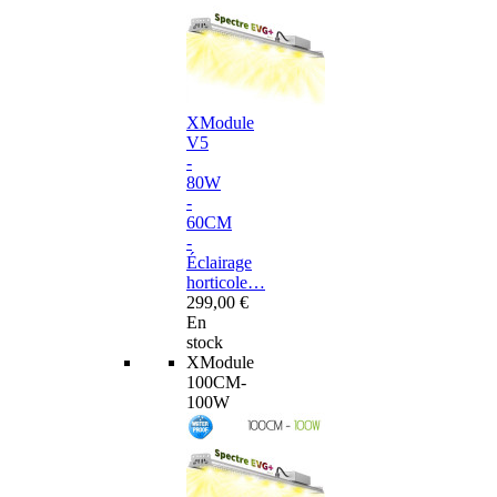
XModule
V5
-
80W
-
60CM
-
Éclairage
horticole…
299,00 €
En
stock
XModule
100CM-
100W