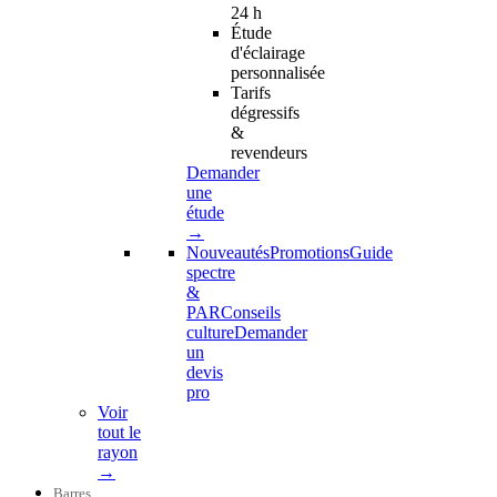
24 h
Étude
d'éclairage
personnalisée
Tarifs
dégressifs
&
revendeurs
Demander
une
étude
→
Nouveautés
Promotions
Guide
spectre
&
PAR
Conseils
culture
Demander
un
devis
pro
Voir
tout le
rayon
→
Barres