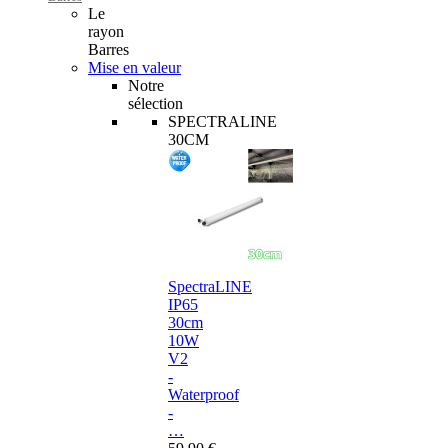
Le
rayon
Barres
Mise en valeur
Notre
sélection
SPECTRALINE
30CM
SpectraLINE
IP65
30cm
10W
V2
-
Waterproof
-
…