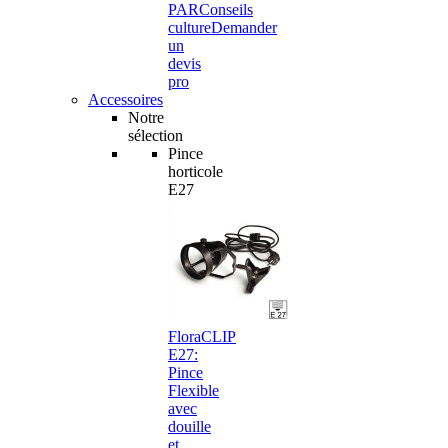
PAR
Conseils
culture
Demander
un
devis
pro
Accessoires
Notre
sélection
Pince
horticole
E27
FloraCLIP
E27:
Pince
Flexible
avec
douille
et…