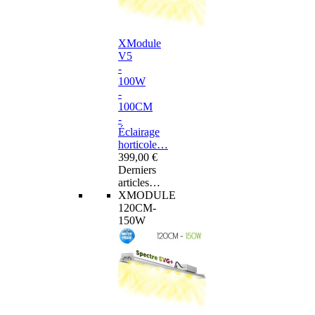
XModule
V5
-
100W
-
100CM
-
Éclairage
horticole…
399,00 €
Derniers
articles…
XMODULE
120CM-
150W