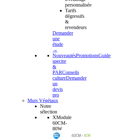
personnalisée
Tarifs
dégressifs
&
revendeurs
Demander
une
étude
→
Nouveautés
Promotions
Guide
spectre
&
PAR
Conseils
culture
Demander
un
devis
pro
Murs Végétaux
Notre
sélection
XModule
60CM-
80W