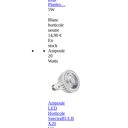
Plantes…
5W
·
Blanc
horticole
neutre
14,90 €
En
stock
Ampoule
20
Watts
Ampoule
LED
Horticole
SpectraBULB
X20