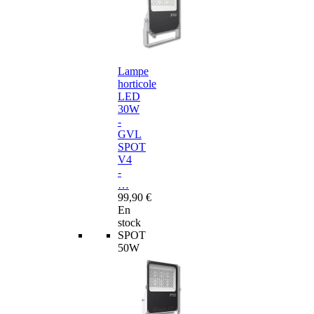
Lampe
horticole
LED
30W
-
GVL
SPOT
V4
-
…
99,90 €
En
stock
SPOT
50W