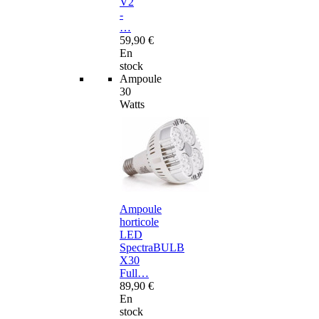
V2
-
…
59,90 €
En
stock
Ampoule
30
Watts
Ampoule
horticole
LED
SpectraBULB
X30
Full…
89,90 €
En
stock