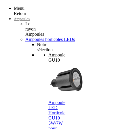
Menu
Retour
Ampoules
Le
rayon
Ampoules
Ampoules horticoles LEDs
Notre
sélection
Ampoule
GU10
Ampoule
LED
Horticole
GU10
5W/7W
pour