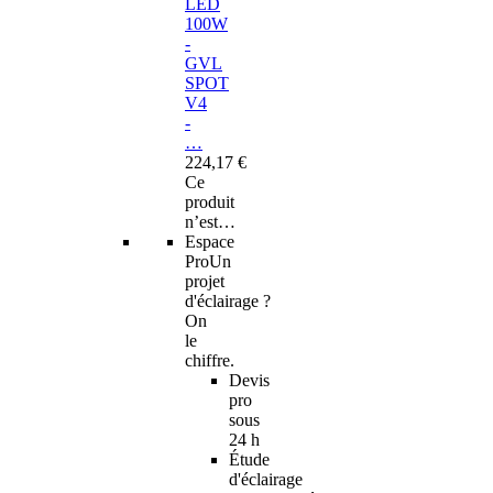
LED
100W
-
GVL
SPOT
V4
-
…
224,17 €
Ce
produit
n’est…
Espace
Pro
Un
projet
d'éclairage ?
On
le
chiffre.
Devis
pro
sous
24 h
Étude
d'éclairage