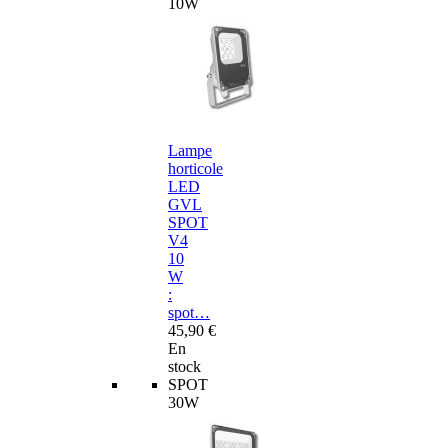
10W
Lampe
horticole
LED
GVL
SPOT
V4
10
W
:
spot…
45,90 €
En
stock
SPOT
30W