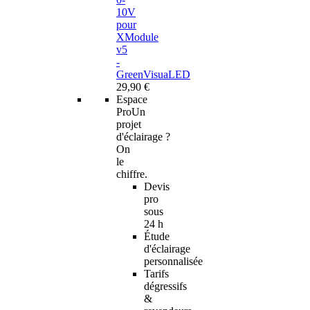
10V
pour
XModule
v5
-
GreenVisuaLED
29,90 €
Espace
Pro
Un
projet
d'éclairage ?
On
le
chiffre.
Devis
pro
sous
24 h
Étude
d'éclairage
personnalisée
Tarifs
dégressifs
&