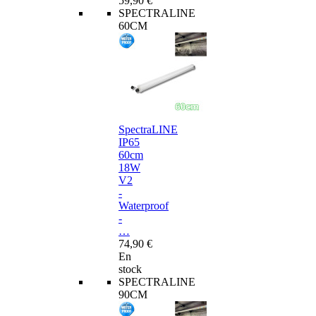
59,90 €
SPECTRALINE
60CM
SpectraLINE
IP65
60cm
18W
V2
-
Waterproof
-
…
74,90 €
En
stock
SPECTRALINE
90CM