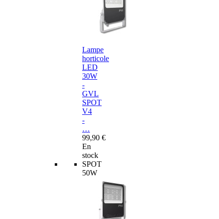
Lampe
horticole
LED
30W
-
GVL
SPOT
V4
-
…
99,90 €
En
stock
SPOT
50W