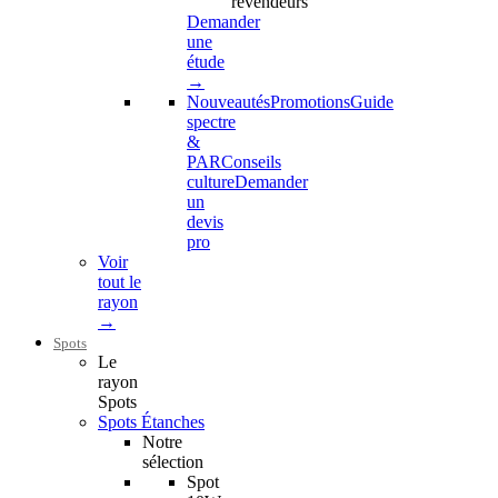
revendeurs
Demander
une
étude
→
Nouveautés
Promotions
Guide
spectre
&
PAR
Conseils
culture
Demander
un
devis
pro
Voir
tout le
rayon
→
Spots
Le
rayon
Spots
Spots Étanches
Notre
sélection
Spot