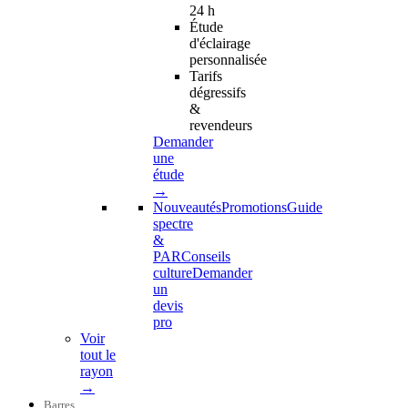
24 h
Étude
d'éclairage
personnalisée
Tarifs
dégressifs
&
revendeurs
Demander
une
étude
→
Nouveautés
Promotions
Guide
spectre
&
PAR
Conseils
culture
Demander
un
devis
pro
Voir
tout le
rayon
→
Barres