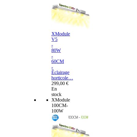
XModule
V5
-
80W
-
60CM
-
Éclairage
horticole…
299,00 €
En
stock
XModule
100CM-
100W