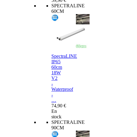
59,90 €
SPECTRALINE
60CM
SpectraLINE
IP65
60cm
18W
V2
-
Waterproof
-
…
74,90 €
En
stock
SPECTRALINE
90CM