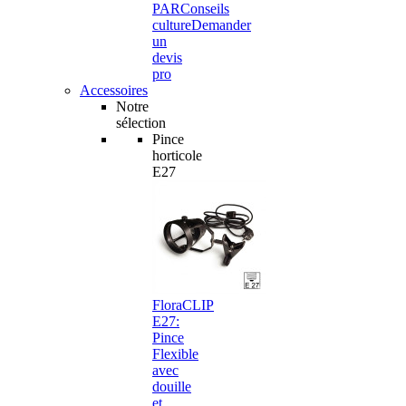
PAR
Conseils
culture
Demander
un
devis
pro
Accessoires
Notre
sélection
Pince
horticole
E27
FloraCLIP
E27:
Pince
Flexible
avec
douille
et…