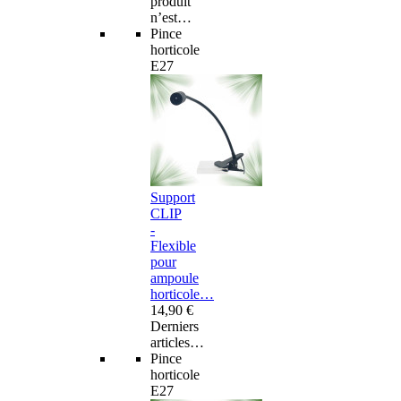
produit
n’est…
Pince
horticole
E27
Support
CLIP
-
Flexible
pour
ampoule
horticole…
14,90 €
Derniers
articles…
Pince
horticole
E27