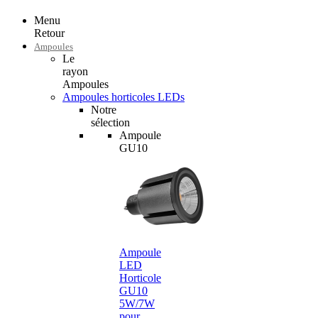
Menu
Retour
Ampoules
Le
rayon
Ampoules
Ampoules horticoles LEDs
Notre
sélection
Ampoule
GU10
Ampoule
LED
Horticole
GU10
5W/7W
pour