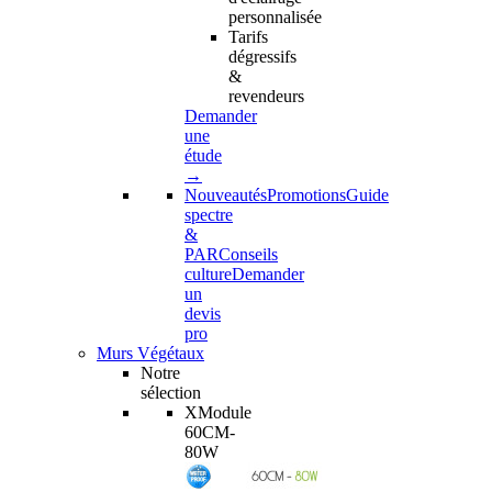
personnalisée
Tarifs
dégressifs
&
revendeurs
Demander
une
étude
→
Nouveautés
Promotions
Guide
spectre
&
PAR
Conseils
culture
Demander
un
devis
pro
Murs Végétaux
Notre
sélection
XModule
60CM-
80W