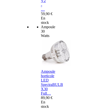
V2
-
…
59,90 €
En
stock
Ampoule
30
Watts
Ampoule
horticole
LED
SpectraBULB
X30
Full…
89,90 €
En
stock