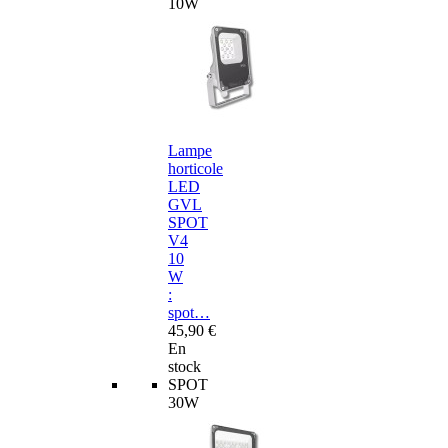
10W
Lampe
horticole
LED
GVL
SPOT
V4
10
W
:
spot…
45,90 €
En
stock
SPOT
30W