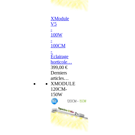
XModule
V5
-
100W
-
100CM
-
Éclairage
horticole…
399,00 €
Derniers
articles…
XMODULE
120CM-
150W