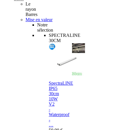
Le
rayon
Barres
Mise en valeur
Notre
sélection
SPECTRALINE
30CM
SpectraLINE
IP65
30cm
10W
V2
-
Waterproof
-
…