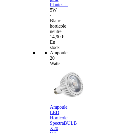
Plantes…
5W
·
Blanc
horticole
neutre
14,90 €
En
stock
Ampoule
20
Watts
Ampoule
LED
Horticole
SpectraBULB
X20