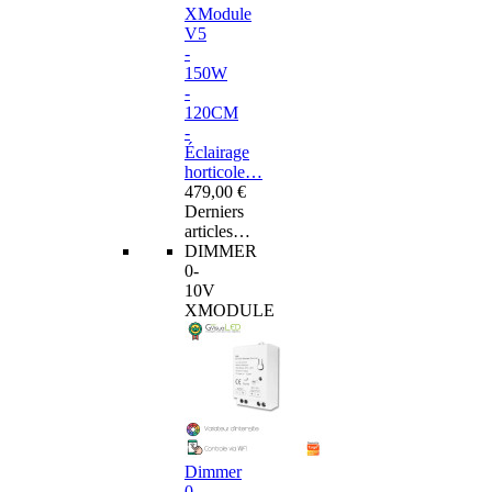
XModule
V5
-
150W
-
120CM
-
Éclairage
horticole…
479,00 €
Derniers
articles…
DIMMER
0-
10V
XMODULE
Dimmer
0-