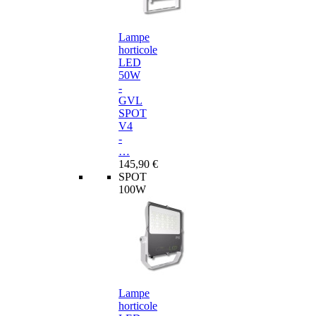
Lampe
horticole
LED
50W
-
GVL
SPOT
V4
-
…
145,90 €
SPOT
100W
Lampe
horticole