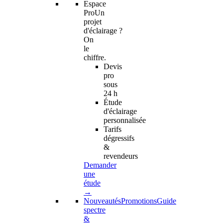
Espace
Pro
Un
projet
d'éclairage ?
On
le
chiffre.
Devis
pro
sous
24 h
Étude
d'éclairage
personnalisée
Tarifs
dégressifs
&
revendeurs
Demander
une
étude
→
Nouveautés
Promotions
Guide
spectre
&