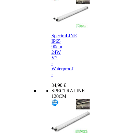
SpectraLINE
IP65
90cm
24W
V2
-
Waterproof
-
…
84,90 €
SPECTRALINE
120CM