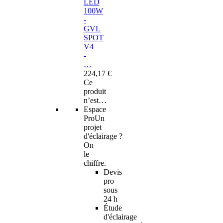
LED
100W
-
GVL
SPOT
V4
-
…
224,17 €
Ce
produit
n’est…
Espace
Pro
Un
projet
d'éclairage ?
On
le
chiffre.
Devis
pro
sous
24 h
Étude
d'éclairage