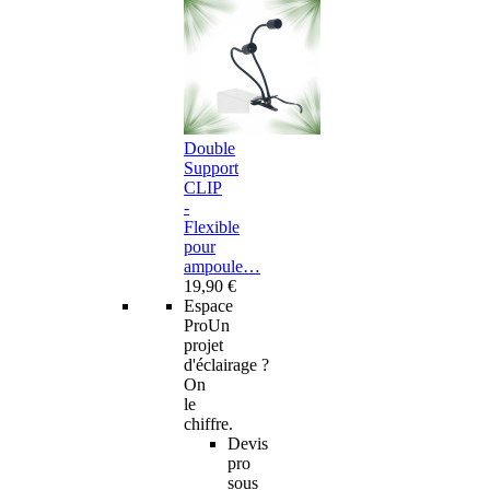
Double
Support
CLIP
-
Flexible
pour
ampoule…
19,90 €
Espace
Pro
Un
projet
d'éclairage ?
On
le
chiffre.
Devis
pro
sous