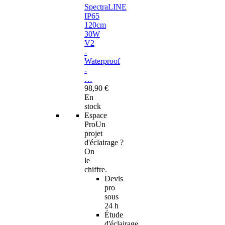
SpectraLINE
IP65
120cm
30W
V2
-
Waterproof
-
…
98,90 €
En
stock
Espace
Pro
Un
projet
d'éclairage ?
On
le
chiffre.
Devis
pro
sous
24 h
Étude
d'éclairage