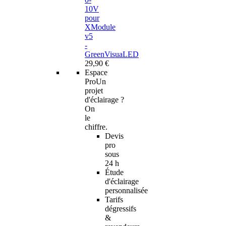
10V
pour
XModule
v5
-
GreenVisuaLED
29,90 €
Espace
Pro
Un
projet
d'éclairage ?
On
le
chiffre.
Devis
pro
sous
24 h
Étude
d'éclairage
personnalisée
Tarifs
dégressifs
&