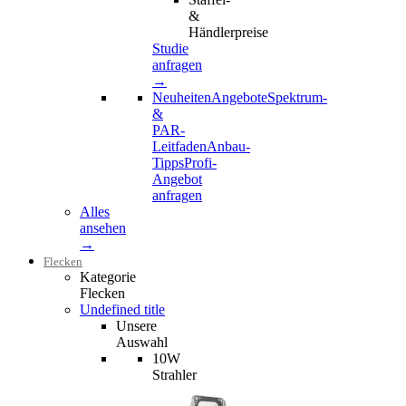
&
Händlerpreise
Studie
anfragen
→
Neuheiten
Angebote
Spektrum-
&
PAR-
Leitfaden
Anbau-
Tipps
Profi-
Angebot
anfragen
Alles
ansehen
→
Flecken
Kategorie
Flecken
Undefined title
Unsere
Auswahl
10W
Strahler