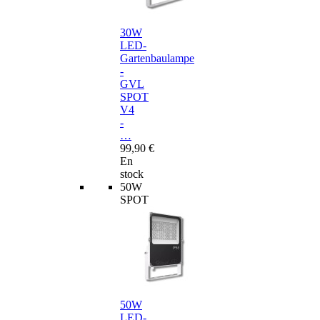
30W
LED-
Gartenbaulampe
-
GVL
SPOT
V4
-
…
99,90 €
En
stock
50W
SPOT
50W
LED-