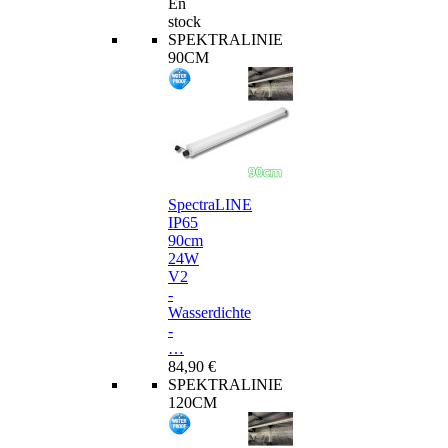
En
stock
SPEKTRALINIE
90CM
SpectraLINE
IP65
90cm
24W
V2
-
Wasserdichte
-
…
84,90 €
SPEKTRALINIE
120CM