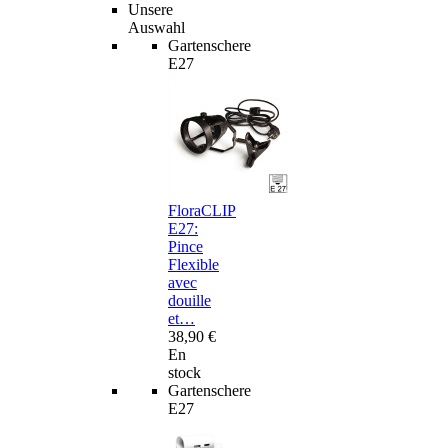
Unsere
Auswahl
Gartenschere
E27
FloraCLIP
E27:
Pince
Flexible
avec
douille
et…
38,90 €
En
stock
Gartenschere
E27