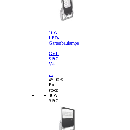
10W
LED-
Gartenbaulampe
-
GVL
SPOT
V4
-
…
45,90 €
En
stock
30W
SPOT