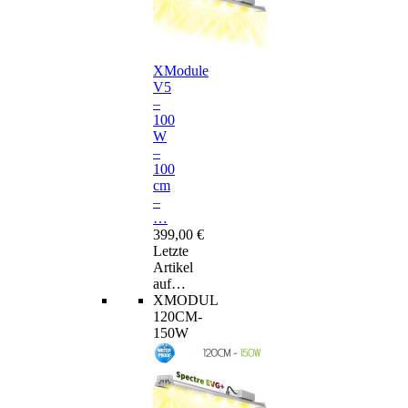
XModule
V5
–
100
W
–
100
cm
–
…
399,00 €
Letzte
Artikel
auf…
XMODUL
120CM-
150W