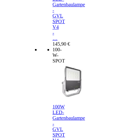
Gartenbaulampe
-
GVL
SPOT
V4
-
…
145,90 €
100-
W-
SPOT
100W
LED-
Gartenbaulampe
-
GVL
SPOT