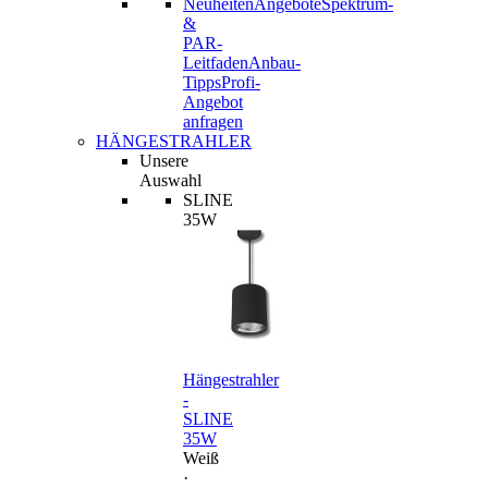
Neuheiten
Angebote
Spektrum-
&
PAR-
Leitfaden
Anbau-
Tipps
Profi-
Angebot
anfragen
HÄNGESTRAHLER
Unsere
Auswahl
SLINE
35W
Hängestrahler
-
SLINE
35W
Weiß
·