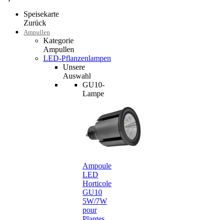
Speisekarte
Zurück
Ampullen
Kategorie
Ampullen
LED-Pflanzenlampen
Unsere
Auswahl
GU10-
Lampe
Ampoule
LED
Horticole
GU10
5W/7W
pour
Plantes…