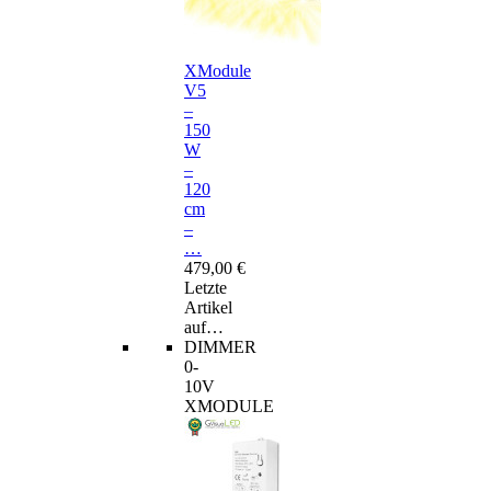
XModule
V5
–
150
W
–
120
cm
–
…
479,00 €
Letzte
Artikel
auf…
DIMMER
0-
10V
XMODULE