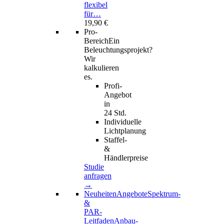
flexibel
für…
19,90 €
Pro-
Bereich
Ein
Beleuchtungsprojekt?
Wir
kalkulieren
es.
Profi-
Angebot
in
24 Std.
Individuelle
Lichtplanung
Staffel-
&
Händlerpreise
Studie
anfragen
→
Neuheiten
Angebote
Spektrum-
&
PAR-
Leitfaden
Anbau-