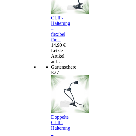
CLIP-
Halterung
–
flexibel
für…
14,90 €
Letzte
Artikel
auf…
Gartenschere
E27
Doppelte
CLIP-
Halterung
–