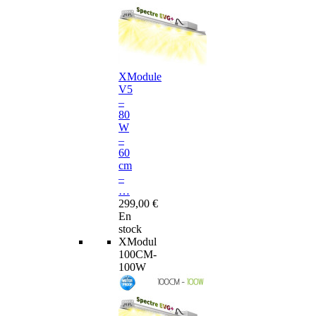
XModule
V5
–
80
W
–
60
cm
–
…
299,00 €
En
stock
XModul
100CM-
100W