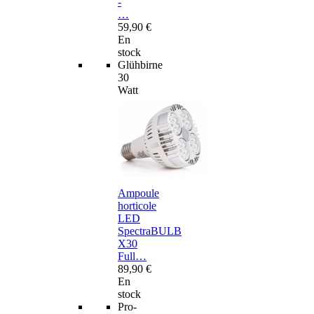
-
…
59,90 €
En
stock
Glühbirne
30
Watt
Ampoule
horticole
LED
SpectraBULB
X30
Full…
89,90 €
En
stock
Pro-