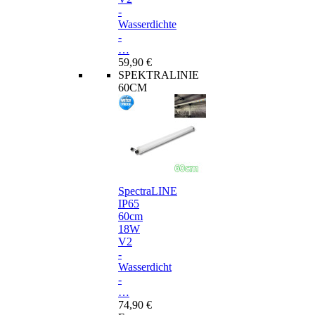
-
Wasserdichte
-
…
59,90 €
SPEKTRALINIE
60CM
SpectraLINE
IP65
60cm
18W
V2
-
Wasserdicht
-
…
74,90 €