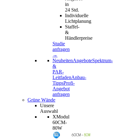
in
24 Std.
Individuelle
Lichtplanung
Staffel-
&
Händlerpreise
Studie
anfragen
→
Neuheiten
Angebote
Spektrum-
&
PAR-
Leitfaden
Anbau-
Tipps
Profi-
Angebot
anfragen
Grüne Wände
Unsere
Auswahl
XModul
60CM-
80W