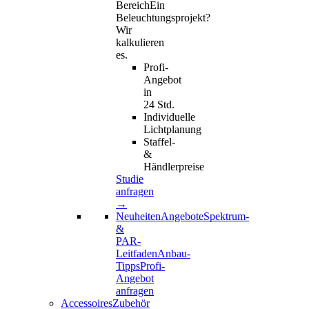
Bereich
Ein
Beleuchtungsprojekt?
Wir
kalkulieren
es.
Profi-
Angebot
in
24 Std.
Individuelle
Lichtplanung
Staffel-
&
Händlerpreise
Studie
anfragen
→
Neuheiten
Angebote
Spektrum-
&
PAR-
Leitfaden
Anbau-
Tipps
Profi-
Angebot
anfragen
AccessoiresZubehör