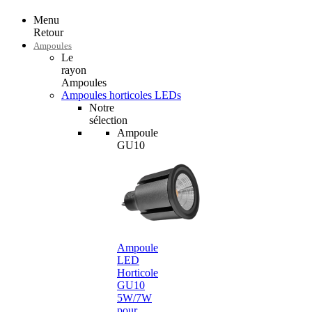
Menu
Retour
Ampoules
Le
rayon
Ampoules
Ampoules horticoles LEDs
Notre
sélection
Ampoule
GU10
Ampoule
LED
Horticole
GU10
5W/7W
pour