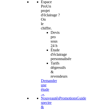
Espace
Pro
Un
projet
d'éclairage ?
On
le
chiffre.
Devis
pro
sous
24 h
Étude
d'éclairage
personnalisée
Tarifs
dégressifs
&
revendeurs
Demander
une
étude
→
Nouveautés
Promotions
Guide
spectre
&