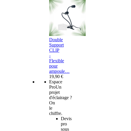
Double
Support
CLIP
-
Flexible
pour
ampoule…
19,90 €
Espace
Pro
Un
projet
d'éclairage ?
On
le
chiffre.
Devis
pro
sous