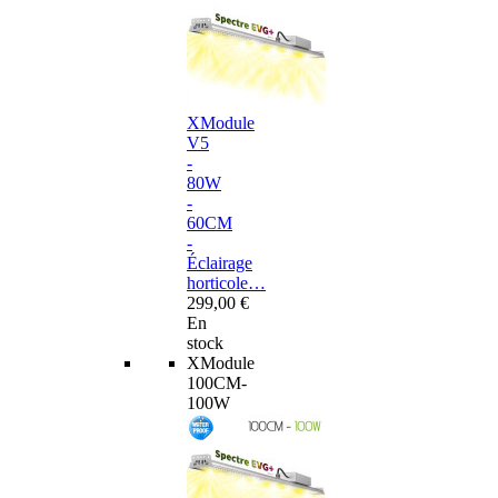
XModule
V5
-
80W
-
60CM
-
Éclairage
horticole…
299,00 €
En
stock
XModule
100CM-
100W