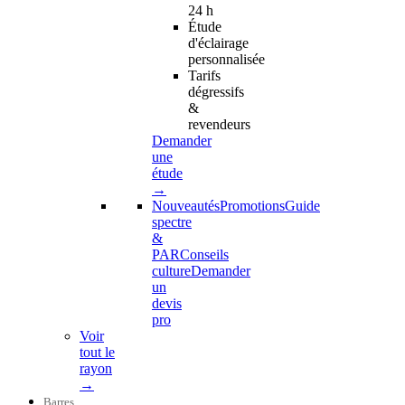
24 h
Étude
d'éclairage
personnalisée
Tarifs
dégressifs
&
revendeurs
Demander
une
étude
→
Nouveautés
Promotions
Guide
spectre
&
PAR
Conseils
culture
Demander
un
devis
pro
Voir
tout le
rayon
→
Barres