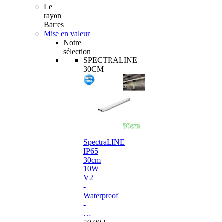
Le
rayon
Barres
Mise en valeur
Notre
sélection
SPECTRALINE
30CM
SpectraLINE
IP65
30cm
10W
V2
-
Waterproof
-
…