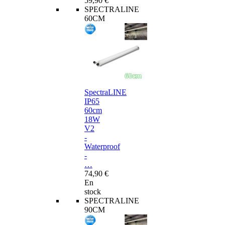
59,90 €
SPECTRALINE
60CM
SpectraLINE
IP65
60cm
18W
V2
-
Waterproof
-
…
74,90 €
En
stock
SPECTRALINE
90CM