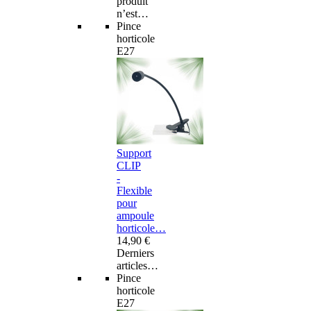
produit
n’est…
Pince
horticole
E27
Support
CLIP
-
Flexible
pour
ampoule
horticole…
14,90 €
Derniers
articles…
Pince
horticole
E27