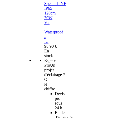
SpectraLINE
IP65
120cm
30W
V2
-
Waterproof
-
…
98,90 €
En
stock
Espace
Pro
Un
projet
d'éclairage ?
On
le
chiffre.
Devis
pro
sous
24 h
Étude
d'éclairage