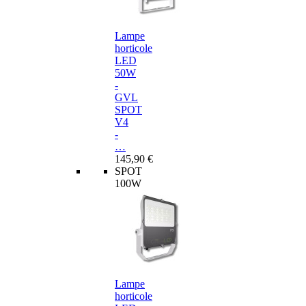
Lampe
horticole
LED
50W
-
GVL
SPOT
V4
-
…
145,90 €
SPOT
100W
Lampe
horticole