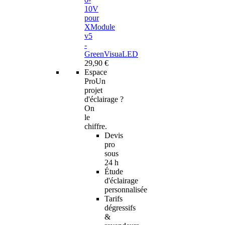
10V
pour
XModule
v5
-
GreenVisuaLED
29,90 €
Espace
Pro
Un
projet
d'éclairage ?
On
le
chiffre.
Devis
pro
sous
24 h
Étude
d'éclairage
personnalisée
Tarifs
dégressifs
&