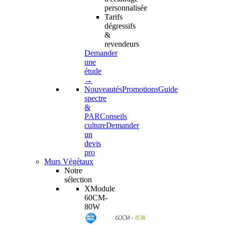
personnalisée
Tarifs
dégressifs
&
revendeurs
Demander
une
étude
→
Nouveautés
Promotions
Guide
spectre
&
PAR
Conseils
culture
Demander
un
devis
pro
Murs Végétaux
Notre
sélection
XModule
60CM-
80W