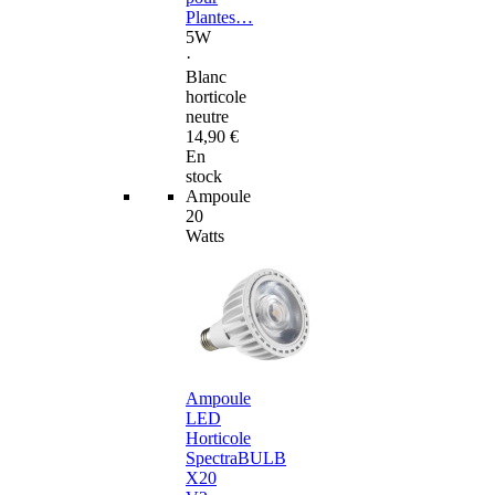
Plantes…
5W
·
Blanc
horticole
neutre
14,90 €
En
stock
Ampoule
20
Watts
Ampoule
LED
Horticole
SpectraBULB
X20