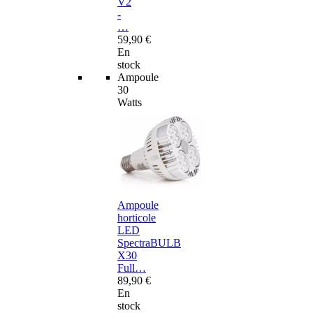
V2
-
…
59,90 €
En
stock
Ampoule
30
Watts
Ampoule
horticole
LED
SpectraBULB
X30
Full…
89,90 €
En
stock