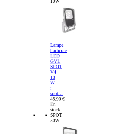
10W
Lampe
horticole
LED
GVL
SPOT
V4
10
W
:
spot…
45,90 €
En
stock
SPOT
30W