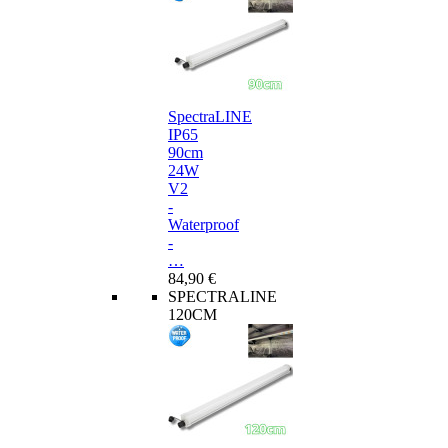
SpectraLINE
IP65
90cm
24W
V2
-
Waterproof
-
…
84,90 €
SPECTRALINE
120CM