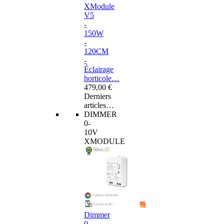
XModule
V5
-
150W
-
120CM
-
Éclairage
horticole…
479,00 €
Derniers
articles…
DIMMER
0-
10V
XMODULE
Dimmer
0-