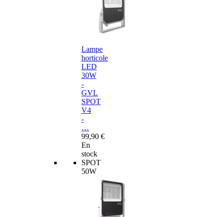
Lampe
horticole
LED
30W
-
GVL
SPOT
V4
-
…
99,90 €
En
stock
SPOT
50W