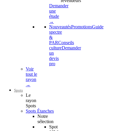
revendeurs
Demander
une
étude
→
Nouveautés
Promotions
Guide
spectre
&
PAR
Conseils
culture
Demander
un
devis
pro
Voir
tout le
rayon
→
Spots
Le
rayon
Spots
Spots Étanches
Notre
sélection
Spot