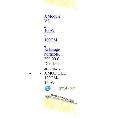
XModule
V5
-
100W
-
100CM
-
Éclairage
horticole…
399,00 €
Derniers
articles…
XMODULE
120CM-
150W