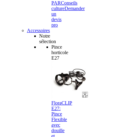
PAR
Conseils
culture
Demander
un
devis
pro
Accessoires
Notre
sélection
Pince
horticole
E27
FloraCLIP
E27:
Pince
Flexible
avec
douille
et…