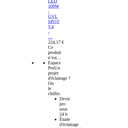
LED
100W
-
GVL
SPOT
V4
-
…
224,17 €
Ce
produit
n’est…
Espace
Pro
Un
projet
d'éclairage ?
On
le
chiffre.
Devis
pro
sous
24 h
Étude
d'éclairage