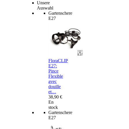
Unsere
Auswahl
Gartenschere
E27
FloraCLIP
E27:
Pince
Flexible
avec
douille
et…
38,90 €
En
stock
Gartenschere
E27