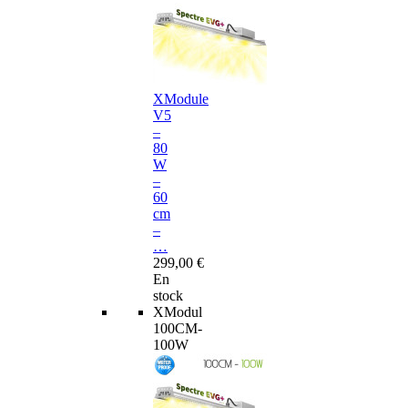
XModule
V5
–
80
W
–
60
cm
–
…
299,00 €
En
stock
XModul
100CM-
100W