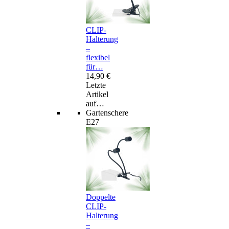
CLIP-
Halterung
–
flexibel
für…
14,90 €
Letzte
Artikel
auf…
Gartenschere
E27
Doppelte
CLIP-
Halterung
–