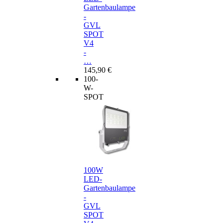
Gartenbaulampe
-
GVL
SPOT
V4
-
…
145,90 €
100-
W-
SPOT
100W
LED-
Gartenbaulampe
-
GVL
SPOT