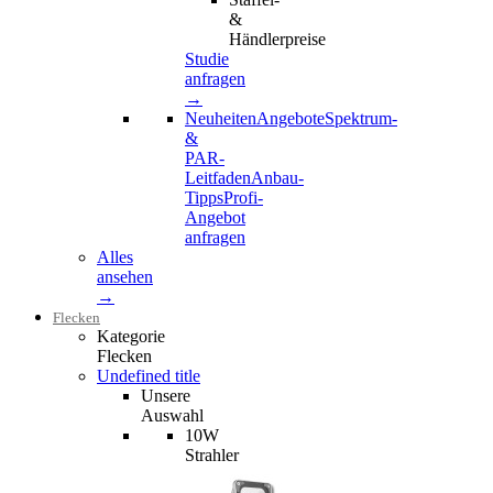
&
Händlerpreise
Studie
anfragen
→
Neuheiten
Angebote
Spektrum-
&
PAR-
Leitfaden
Anbau-
Tipps
Profi-
Angebot
anfragen
Alles
ansehen
→
Flecken
Kategorie
Flecken
Undefined title
Unsere
Auswahl
10W
Strahler