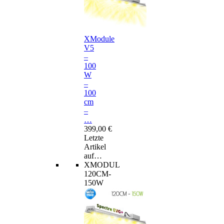
XModule
V5
–
100
W
–
100
cm
–
…
399,00 €
Letzte
Artikel
auf…
XMODUL
120CM-
150W