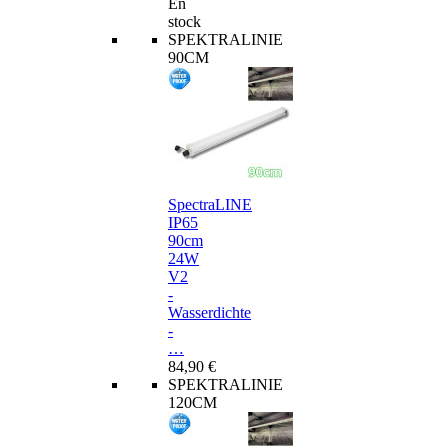
En
stock
SPEKTRALINIE
90CM
SpectraLINE
IP65
90cm
24W
V2
-
Wasserdichte
-
…
84,90 €
SPEKTRALINIE
120CM