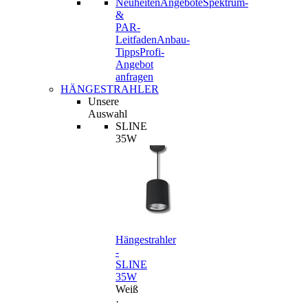
Neuheiten
Angebote
Spektrum-
&
PAR-
Leitfaden
Anbau-
Tipps
Profi-
Angebot
anfragen
HÄNGESTRAHLER
Unsere
Auswahl
SLINE
35W
Hängestrahler
-
SLINE
35W
Weiß
·