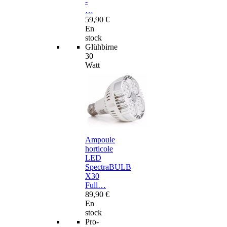
-
…
59,90 €
En
stock
Glühbirne
30
Watt
Ampoule
horticole
LED
SpectraBULB
X30
Full…
89,90 €
En
stock
Pro-