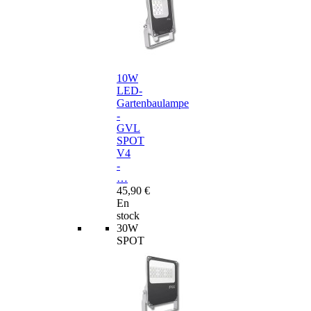
10W
LED-
Gartenbaulampe
-
GVL
SPOT
V4
-
…
45,90 €
En
stock
30W
SPOT