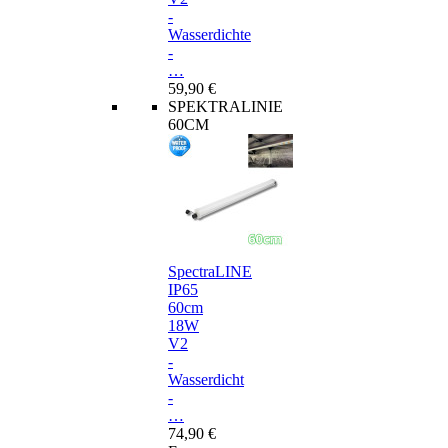
-
Wasserdichte
-
…
59,90 €
SPEKTRALINIE
60CM
SpectraLINE
IP65
60cm
18W
V2
-
Wasserdicht
-
…
74,90 €