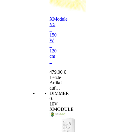
XModule
V5
–
150
W
–
120
cm
–
…
479,00 €
Letzte
Artikel
auf…
DIMMER
0-
10V
XMODULE