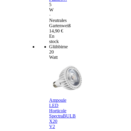
5
W
·
Neutrales
Gartenweiß
14,90 €
En
stock
Glühbirne
20
Watt
Ampoule
LED
Horticole
SpectraBULB
X20
V2