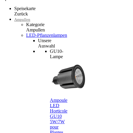
Speisekarte
Zurück
Ampullen
Kategorie
Ampullen
LED-Pflanzenlampen
Unsere
Auswahl
GU10-
Lampe
Ampoule
LED
Horticole
GU10
5W/7W
pour
Plantes…