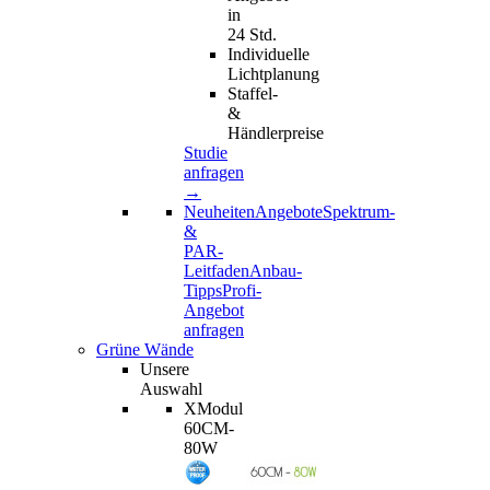
in
24 Std.
Individuelle
Lichtplanung
Staffel-
&
Händlerpreise
Studie
anfragen
→
Neuheiten
Angebote
Spektrum-
&
PAR-
Leitfaden
Anbau-
Tipps
Profi-
Angebot
anfragen
Grüne Wände
Unsere
Auswahl
XModul
60CM-
80W