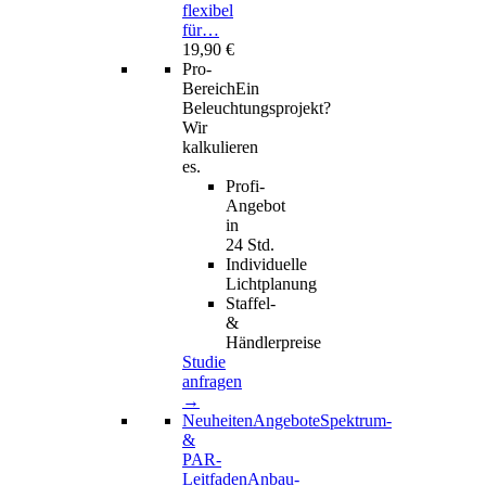
flexibel
für…
19,90 €
Pro-
Bereich
Ein
Beleuchtungsprojekt?
Wir
kalkulieren
es.
Profi-
Angebot
in
24 Std.
Individuelle
Lichtplanung
Staffel-
&
Händlerpreise
Studie
anfragen
→
Neuheiten
Angebote
Spektrum-
&
PAR-
Leitfaden
Anbau-