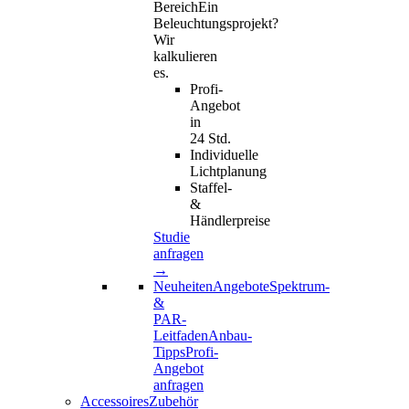
Bereich
Ein
Beleuchtungsprojekt?
Wir
kalkulieren
es.
Profi-
Angebot
in
24 Std.
Individuelle
Lichtplanung
Staffel-
&
Händlerpreise
Studie
anfragen
→
Neuheiten
Angebote
Spektrum-
&
PAR-
Leitfaden
Anbau-
Tipps
Profi-
Angebot
anfragen
AccessoiresZubehör