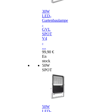
30W
LED-
Gartenbaulampe
-
GVL
SPOT
V4
-
…
99,90 €
En
stock
50W
SPOT
50W
LED-