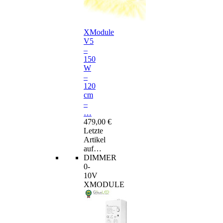
XModule
V5
–
150
W
–
120
cm
–
…
479,00 €
Letzte
Artikel
auf…
DIMMER
0-
10V
XMODULE