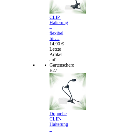
CLIP-
Halterung
–
flexibel
für…
14,90 €
Letzte
Artikel
auf…
Gartenschere
E27
Doppelte
CLIP-
Halterung
–