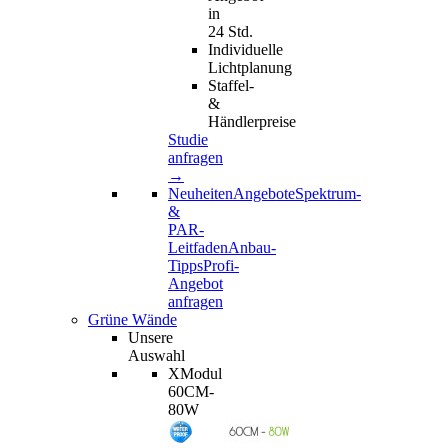
in
24 Std.
Individuelle
Lichtplanung
Staffel-
&
Händlerpreise
Studie
anfragen
→
Neuheiten
Angebote
Spektrum-
&
PAR-
Leitfaden
Anbau-
Tipps
Profi-
Angebot
anfragen
Grüne Wände
Unsere
Auswahl
XModul
60CM-
80W