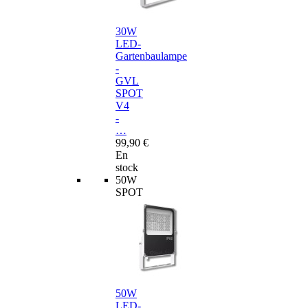
30W
LED-
Gartenbaulampe
-
GVL
SPOT
V4
-
…
99,90 €
En
stock
50W
SPOT
50W
LED-