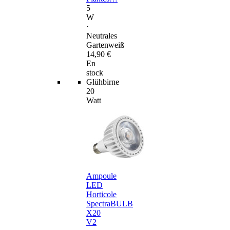
5
W
·
Neutrales
Gartenweiß
14,90 €
En
stock
Glühbirne
20
Watt
Ampoule
LED
Horticole
SpectraBULB
X20
V2