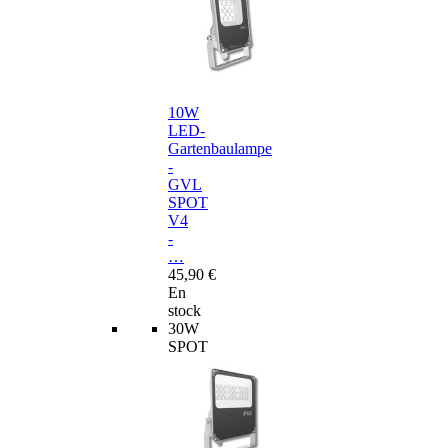
10W
LED-
Gartenbaulampe
-
GVL
SPOT
V4
-
…
45,90 €
En
stock
30W
SPOT