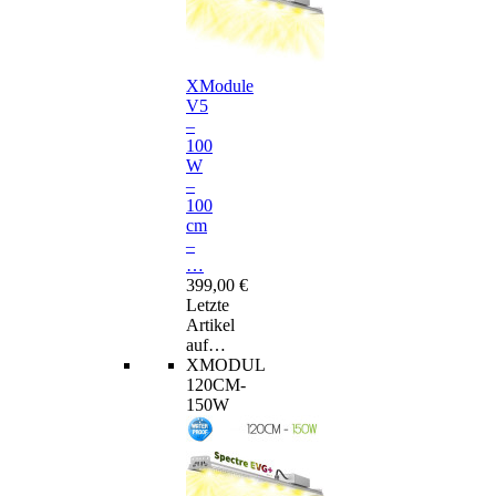
XModule
V5
–
100
W
–
100
cm
–
…
399,00 €
Letzte
Artikel
auf…
XMODUL
120CM-
150W