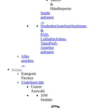
&
Händlerpreise
Studie
anfragen
→
Neuheiten
Angebote
Spektrum-
&
PAR-
Leitfaden
Anbau-
Tipps
Profi-
Angebot
anfragen
Alles
ansehen
→
Flecken
Kategorie
Flecken
Undefined title
Unsere
Auswahl
10W
Strahler