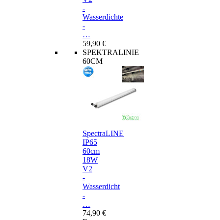
-
Wasserdichte
-
…
59,90 €
SPEKTRALINIE
60CM
SpectraLINE
IP65
60cm
18W
V2
-
Wasserdicht
-
…
74,90 €