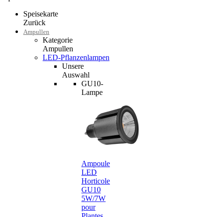
Speisekarte
Zurück
Ampullen
Kategorie
Ampullen
LED-Pflanzenlampen
Unsere
Auswahl
GU10-
Lampe
Ampoule
LED
Horticole
GU10
5W/7W
pour
Plantes…