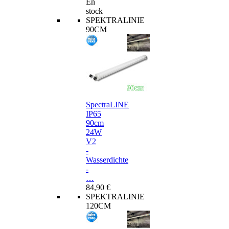
En
stock
SPEKTRALINIE
90CM
SpectraLINE
IP65
90cm
24W
V2
-
Wasserdichte
-
…
84,90 €
SPEKTRALINIE
120CM