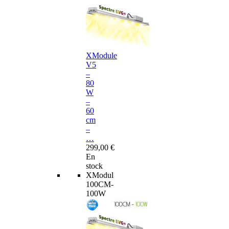
XModule
V5
–
80
W
–
60
cm
–
…
299,00 €
En
stock
XModul
100CM-
100W