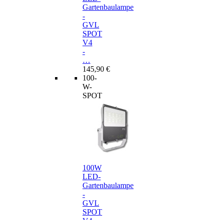
Gartenbaulampe
-
GVL
SPOT
V4
-
…
145,90 €
100-
W-
SPOT
100W
LED-
Gartenbaulampe
-
GVL
SPOT