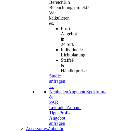
Bereich
Ein
Beleuchtungsprojekt?
Wir
kalkulieren
es.
Profi-
Angebot
in
24 Std.
Individuelle
Lichtplanung
Staffel-
&
Händlerpreise
Studie
anfragen
→
Neuheiten
Angebote
Spektrum-
&
PAR-
Leitfaden
Anbau-
Tipps
Profi-
Angebot
anfragen
AccessoiresZubehör