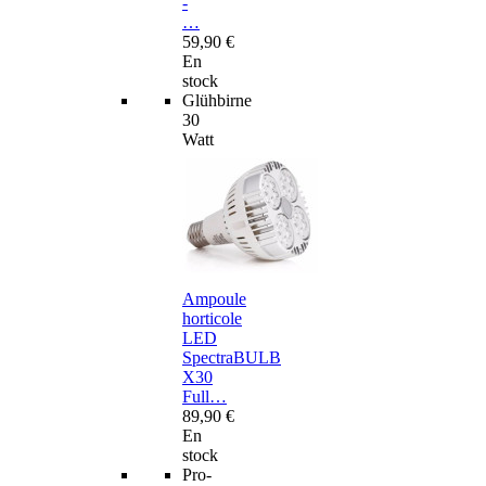
-
…
59,90 €
En
stock
Glühbirne
30
Watt
Ampoule
horticole
LED
SpectraBULB
X30
Full…
89,90 €
En
stock
Pro-