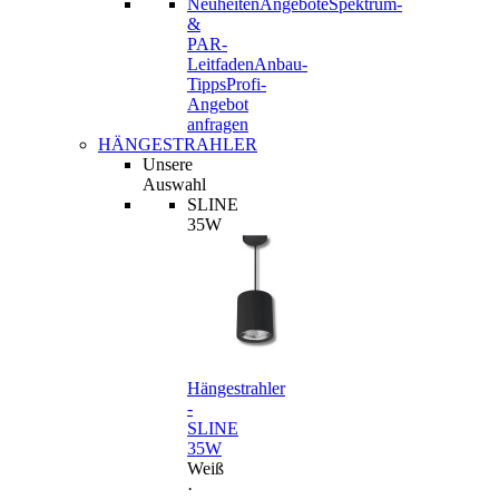
Neuheiten
Angebote
Spektrum-
&
PAR-
Leitfaden
Anbau-
Tipps
Profi-
Angebot
anfragen
HÄNGESTRAHLER
Unsere
Auswahl
SLINE
35W
Hängestrahler
-
SLINE
35W
Weiß
·