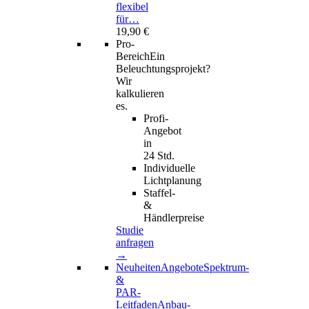
flexibel
für…
19,90 €
Pro-
Bereich
Ein
Beleuchtungsprojekt?
Wir
kalkulieren
es.
Profi-
Angebot
in
24 Std.
Individuelle
Lichtplanung
Staffel-
&
Händlerpreise
Studie
anfragen
→
Neuheiten
Angebote
Spektrum-
&
PAR-
Leitfaden
Anbau-