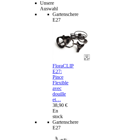
Unsere
Auswahl
Gartenschere
E27
FloraCLIP
E27:
Pince
Flexible
avec
douille
et…
38,90 €
En
stock
Gartenschere
E27