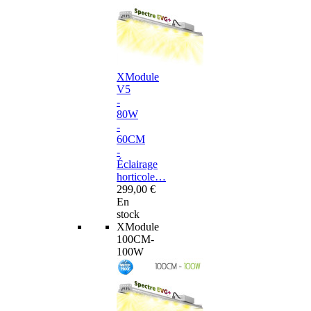
XModule
V5
-
80W
-
60CM
-
Éclairage
horticole…
299,00 €
En
stock
XModule
100CM-
100W