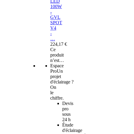
LED
100W
-
GVL
SPOT
V4
-
…
224,17 €
Ce
produit
n’est…
Espace
Pro
Un
projet
d'éclairage ?
On
le
chiffre.
Devis
pro
sous
24 h
Étude
d'éclairage