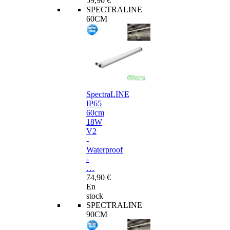
59,90 €
SPECTRALINE
60CM
SpectraLINE
IP65
60cm
18W
V2
-
Waterproof
-
…
74,90 €
En
stock
SPECTRALINE
90CM