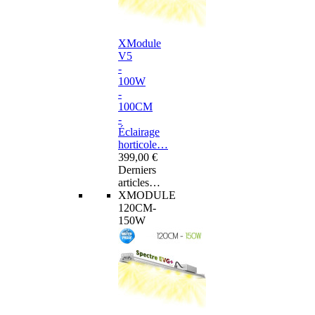
XModule
V5
-
100W
-
100CM
-
Éclairage
horticole…
399,00 €
Derniers
articles…
XMODULE
120CM-
150W