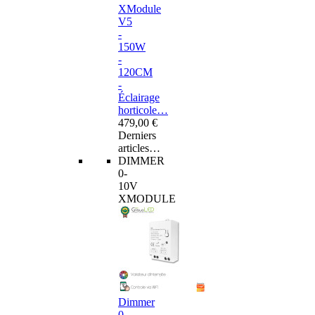
XModule
V5
-
150W
-
120CM
-
Éclairage
horticole…
479,00 €
Derniers
articles…
DIMMER
0-
10V
XMODULE
Dimmer
0-