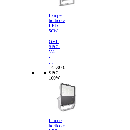
Lampe
horticole
LED
50W
-
GVL
SPOT
V4
-
…
145,90 €
SPOT
100W
Lampe
horticole