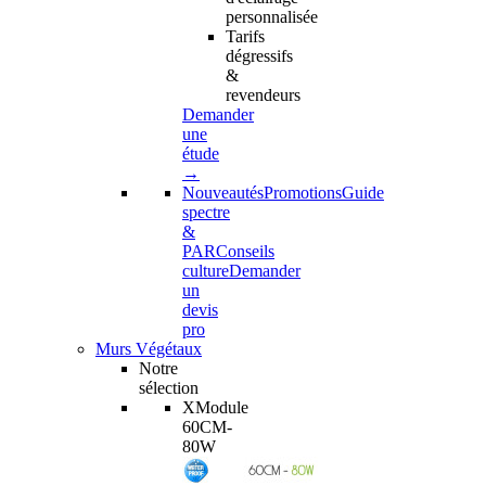
personnalisée
Tarifs
dégressifs
&
revendeurs
Demander
une
étude
→
Nouveautés
Promotions
Guide
spectre
&
PAR
Conseils
culture
Demander
un
devis
pro
Murs Végétaux
Notre
sélection
XModule
60CM-
80W