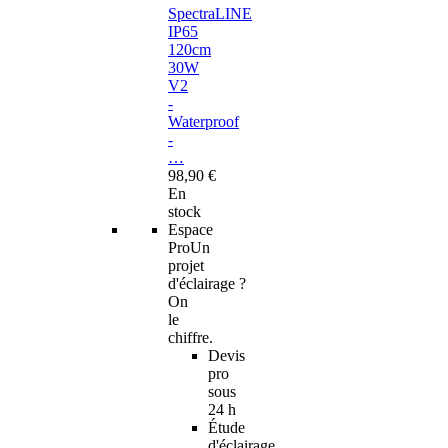
SpectraLINE
IP65
120cm
30W
V2
-
Waterproof
-
…
98,90 €
En
stock
Espace
Pro
Un
projet
d'éclairage ?
On
le
chiffre.
Devis
pro
sous
24 h
Étude
d'éclairage