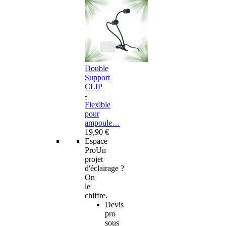
Double
Support
CLIP
-
Flexible
pour
ampoule…
19,90 €
Espace
Pro
Un
projet
d'éclairage ?
On
le
chiffre.
Devis
pro
sous