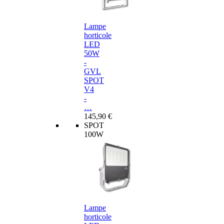
Lampe
horticole
LED
50W
-
GVL
SPOT
V4
-
…
145,90 €
SPOT
100W
Lampe
horticole