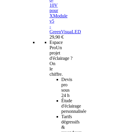
10V
pour
XModule
v5
-
GreenVisuaLED
29,90 €
Espace
Pro
Un
projet
d'éclairage ?
On
le
chiffre.
Devis
pro
sous
24 h
Étude
d'éclairage
personnalisée
Tarifs
dégressifs
&