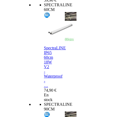
59,90 €
SPECTRALINE
60CM
SpectraLINE
IP65
60cm
18W
V2
-
Waterproof
-
…
74,90 €
En
stock
SPECTRALINE
90CM