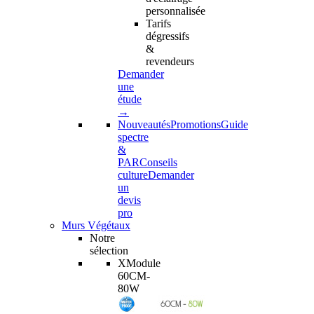
personnalisée
Tarifs
dégressifs
&
revendeurs
Demander
une
étude
→
Nouveautés
Promotions
Guide
spectre
&
PAR
Conseils
culture
Demander
un
devis
pro
Murs Végétaux
Notre
sélection
XModule
60CM-
80W