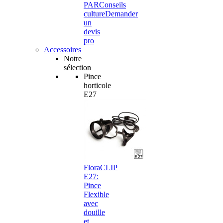
PAR
Conseils
culture
Demander
un
devis
pro
Accessoires
Notre
sélection
Pince
horticole
E27
FloraCLIP
E27:
Pince
Flexible
avec
douille
et…