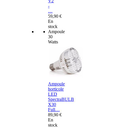
V2
-
…
59,90 €
En
stock
Ampoule
30
Watts
Ampoule
horticole
LED
SpectraBULB
X30
Full…
89,90 €
En
stock