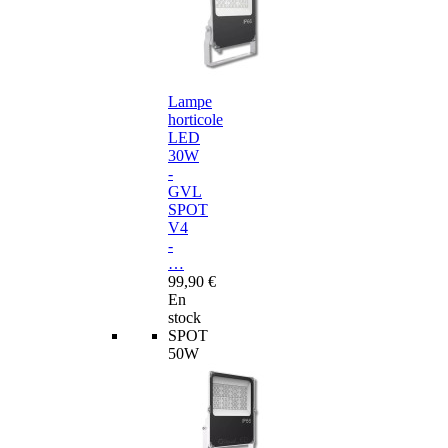
Lampe
horticole
LED
30W
-
GVL
SPOT
V4
-
…
99,90 €
En
stock
SPOT
50W