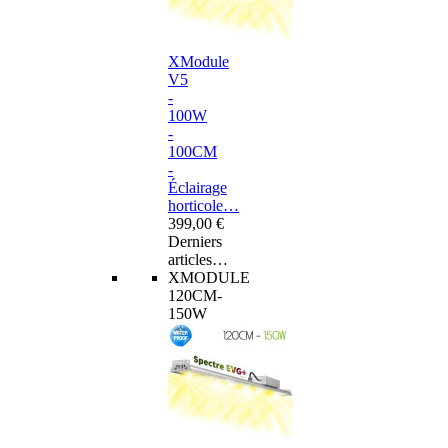
XModule
V5
-
100W
-
100CM
-
Éclairage
horticole…
399,00 €
Derniers
articles…
XMODULE
120CM-
150W