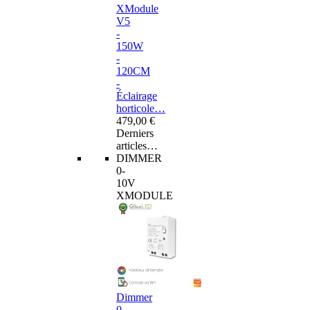
XModule
V5
-
150W
-
120CM
-
Éclairage
horticole…
479,00 €
Derniers
articles…
DIMMER
0-
10V
XMODULE
Dimmer
0-