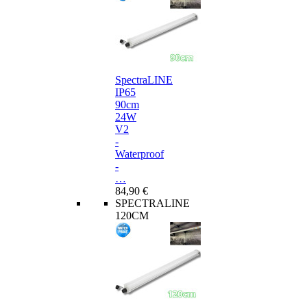
SpectraLINE
IP65
90cm
24W
V2
-
Waterproof
-
…
84,90 €
SPECTRALINE
120CM