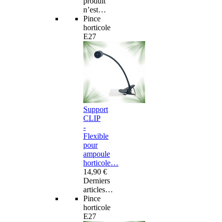
produit
n’est…
Pince
horticole
E27
Support
CLIP
-
Flexible
pour
ampoule
horticole…
14,90 €
Derniers
articles…
Pince
horticole
E27