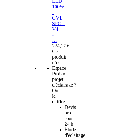
LED
100W
-
GVL
SPOT
V4
-
…
224,17 €
Ce
produit
n’est…
Espace
Pro
Un
projet
d'éclairage ?
On
le
chiffre.
Devis
pro
sous
24 h
Étude
d'éclairage