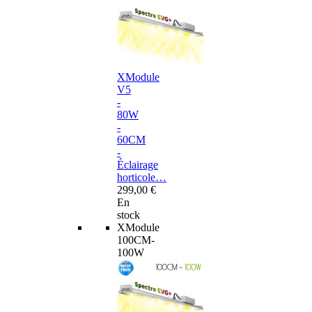
XModule
V5
-
80W
-
60CM
-
Éclairage
horticole…
299,00 €
En
stock
XModule
100CM-
100W