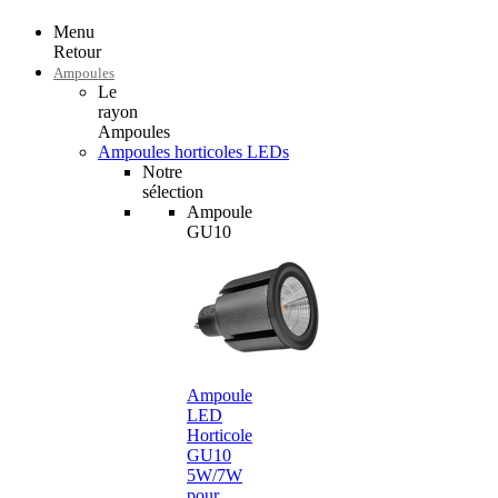
Menu
Retour
Ampoules
Le
rayon
Ampoules
Ampoules horticoles LEDs
Notre
sélection
Ampoule
GU10
Ampoule
LED
Horticole
GU10
5W/7W
pour