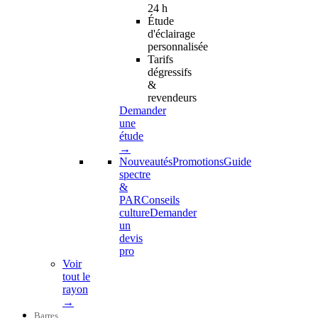
24 h
Étude
d'éclairage
personnalisée
Tarifs
dégressifs
&
revendeurs
Demander
une
étude
→
Nouveautés
Promotions
Guide
spectre
&
PAR
Conseils
culture
Demander
un
devis
pro
Voir
tout le
rayon
→
Barres