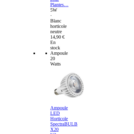
Plantes…
5W
·
Blanc
horticole
neutre
14,90 €
En
stock
Ampoule
20
Watts
Ampoule
LED
Horticole
SpectraBULB
X20