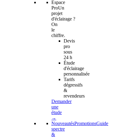
Espace
Pro
Un
projet
d'éclairage ?
On
le
chiffre.
Devis
pro
sous
24 h
Étude
d'éclairage
personnalisée
Tarifs
dégressifs
&
revendeurs
Demander
une
étude
→
Nouveautés
Promotions
Guide
spectre
&