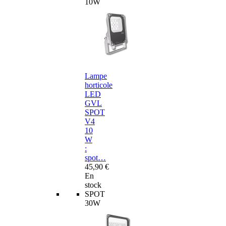
10W
Lampe
horticole
LED
GVL
SPOT
V4
10
W
:
spot…
45,90 €
En
stock
SPOT
30W