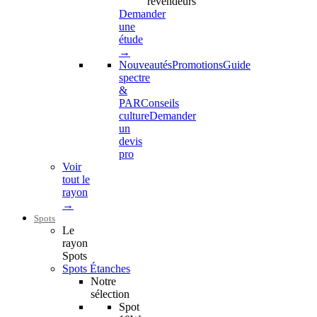
revendeurs
Demander
une
étude
→
Nouveautés
Promotions
Guide
spectre
&
PAR
Conseils
culture
Demander
un
devis
pro
Voir
tout le
rayon
→
Spots
Le
rayon
Spots
Spots Étanches
Notre
sélection
Spot