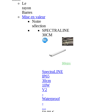
Le
rayon
Barres
Mise en valeur
Notre
sélection
SPECTRALINE
30CM
SpectraLINE
IP65
30cm
10W
V2
-
Waterproof
-
…