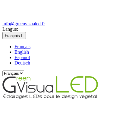
info@greenvisualed.fr
Langue:
Français

Français
English
Español
Deutsch