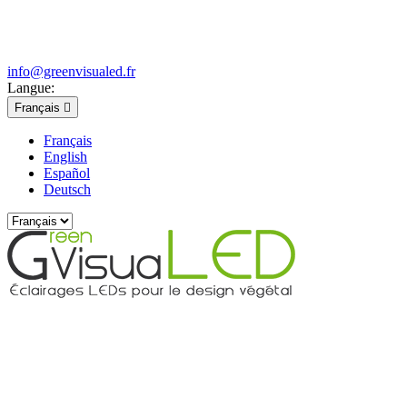
info@greenvisualed.fr
Langue:
Français

Français
English
Español
Deutsch