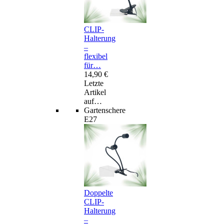
CLIP-
Halterung
–
flexibel
für…
14,90 €
Letzte
Artikel
auf…
Gartenschere
E27
Doppelte
CLIP-
Halterung
–