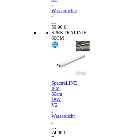
-
Wasserdichte
-
…
59,90 €
SPEKTRALINIE
60CM
SpectraLINE
IP65
60cm
18W
V2
-
Wasserdicht
-
…
74,90 €