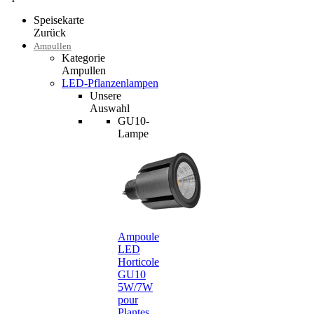
Speisekarte
Zurück
Ampullen
Kategorie
Ampullen
LED-Pflanzenlampen
Unsere
Auswahl
GU10-
Lampe
Ampoule
LED
Horticole
GU10
5W/7W
pour
Plantes…