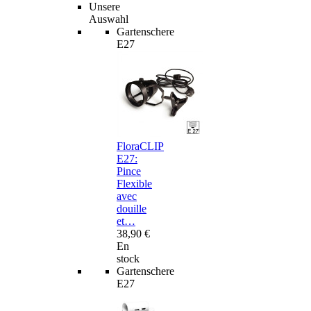
Unsere
Auswahl
Gartenschere
E27
FloraCLIP
E27:
Pince
Flexible
avec
douille
et…
38,90 €
En
stock
Gartenschere
E27