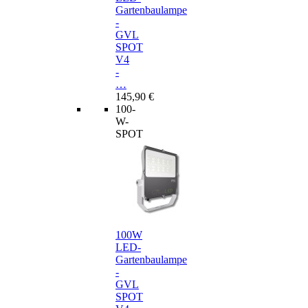
Gartenbaulampe
-
GVL
SPOT
V4
-
…
145,90 €
100-
W-
SPOT
100W
LED-
Gartenbaulampe
-
GVL
SPOT