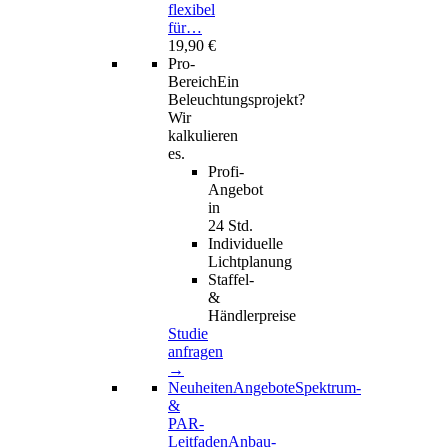
flexibel
für…
19,90 €
Pro-
Bereich
Ein
Beleuchtungsprojekt?
Wir
kalkulieren
es.
Profi-
Angebot
in
24 Std.
Individuelle
Lichtplanung
Staffel-
&
Händlerpreise
Studie
anfragen
→
Neuheiten
Angebote
Spektrum-
&
PAR-
Leitfaden
Anbau-