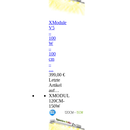
XModule
V5
–
100
W
–
100
cm
–
…
399,00 €
Letzte
Artikel
auf…
XMODUL
120CM-
150W