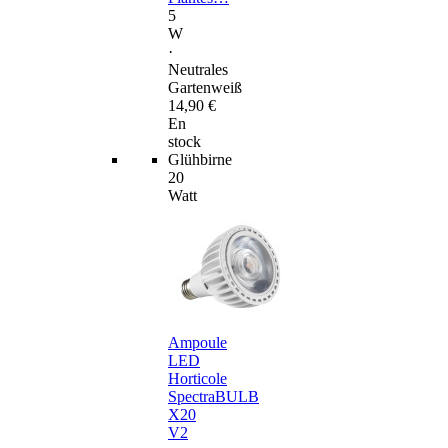
5
W
·
Neutrales
Gartenweiß
14,90 €
En
stock
Glühbirne
20
Watt
Ampoule
LED
Horticole
SpectraBULB
X20
V2