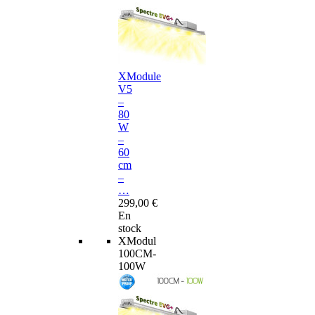
XModule
V5
–
80
W
–
60
cm
–
…
299,00 €
En
stock
XModul
100CM-
100W