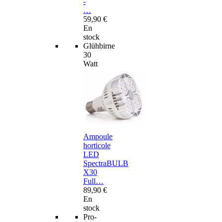
-
…
59,90 €
En
stock
Glühbirne
30
Watt
Ampoule
horticole
LED
SpectraBULB
X30
Full…
89,90 €
En
stock
Pro-