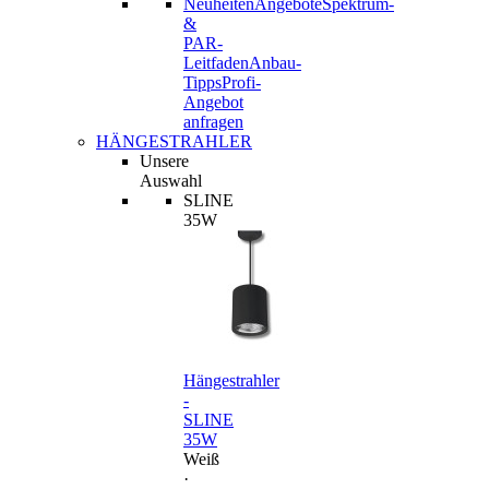
Neuheiten
Angebote
Spektrum-
&
PAR-
Leitfaden
Anbau-
Tipps
Profi-
Angebot
anfragen
HÄNGESTRAHLER
Unsere
Auswahl
SLINE
35W
Hängestrahler
-
SLINE
35W
Weiß
·