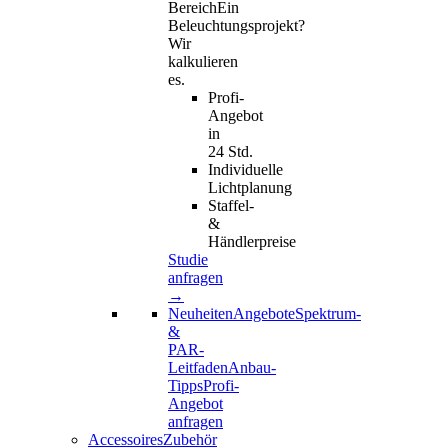
Bereich
Ein
Beleuchtungsprojekt?
Wir
kalkulieren
es.
Profi-
Angebot
in
24 Std.
Individuelle
Lichtplanung
Staffel-
&
Händlerpreise
Studie
anfragen
→
Neuheiten
Angebote
Spektrum-
&
PAR-
Leitfaden
Anbau-
Tipps
Profi-
Angebot
anfragen
AccessoiresZubehör