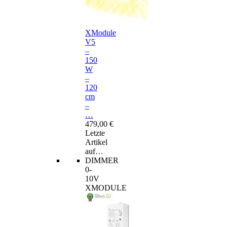
XModule
V5
–
150
W
–
120
cm
–
…
479,00 €
Letzte
Artikel
auf…
DIMMER
0-
10V
XMODULE