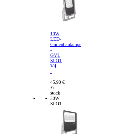
10W
LED-
Gartenbaulampe
-
GVL
SPOT
V4
-
…
45,90 €
En
stock
30W
SPOT