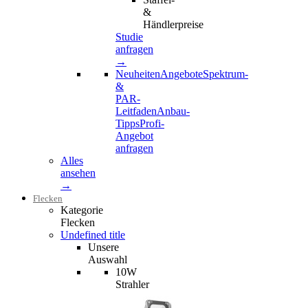
&
Händlerpreise
Studie
anfragen
→
Neuheiten
Angebote
Spektrum-
&
PAR-
Leitfaden
Anbau-
Tipps
Profi-
Angebot
anfragen
Alles
ansehen
→
Flecken
Kategorie
Flecken
Undefined title
Unsere
Auswahl
10W
Strahler