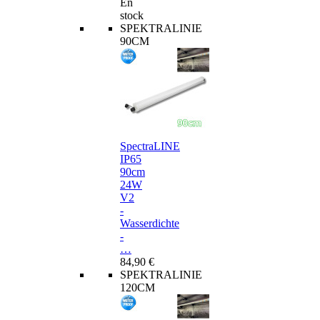
En
stock
SPEKTRALINIE
90CM
SpectraLINE
IP65
90cm
24W
V2
-
Wasserdichte
-
…
84,90 €
SPEKTRALINIE
120CM