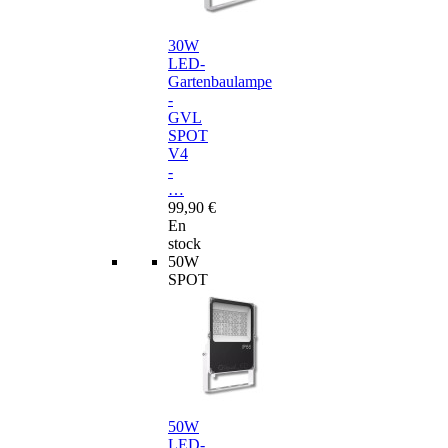
30W
LED-
Gartenbaulampe
-
GVL
SPOT
V4
-
…
99,90 €
En
stock
50W
SPOT
50W
LED-