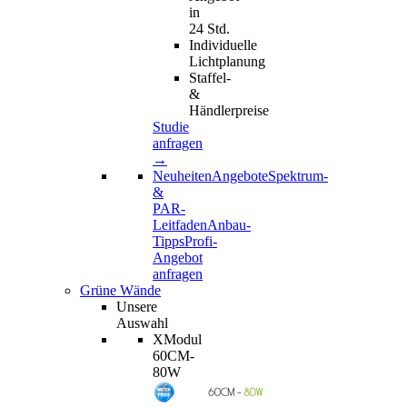
in
24 Std.
Individuelle
Lichtplanung
Staffel-
&
Händlerpreise
Studie
anfragen
→
Neuheiten
Angebote
Spektrum-
&
PAR-
Leitfaden
Anbau-
Tipps
Profi-
Angebot
anfragen
Grüne Wände
Unsere
Auswahl
XModul
60CM-
80W