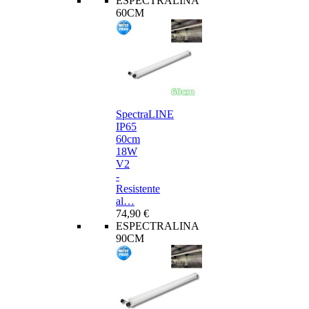
ESPECTRALINA
60CM
SpectraLINE
IP65
60cm
18W
V2
-
Resistente
al…
74,90 €
ESPECTRALINA
90CM