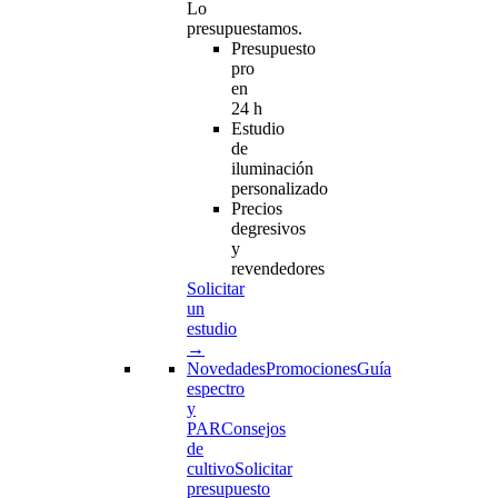
Lo
presupuestamos.
Presupuesto
pro
en
24 h
Estudio
de
iluminación
personalizado
Precios
degresivos
y
revendedores
Solicitar
un
estudio
→
Novedades
Promociones
Guía
espectro
y
PAR
Consejos
de
cultivo
Solicitar
presupuesto