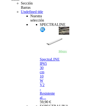
Sección
Barras
Undefined title
Nuestra
selección
SPECTRALINE
SpectraLINE
IP65
30
cm
10
W
V2
-
Resistente
al…
59,90 €