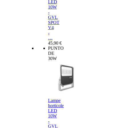
LED
10W
-
GVL
SPOT
V4
-
…
45,90 €
PUNTO
DE
30W
Lampe
horticole
LED
10W
-
GVL