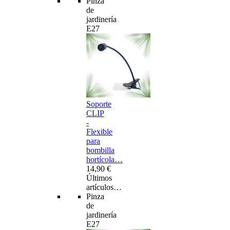
Pinza
de
jardinería
E27
Soporte
CLIP
-
Flexible
para
bombilla
hortícola…
14,90 €
Últimos
artículos…
Pinza
de
jardinería
E27