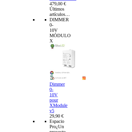
479,00 €
Últimos
artículos…
DIMMER
0-
10V
MÓDULO
X
Dimmer
0-
10V
pour
XModule
v5
29,90 €
Espacio
Pro
¿Un
proyecto