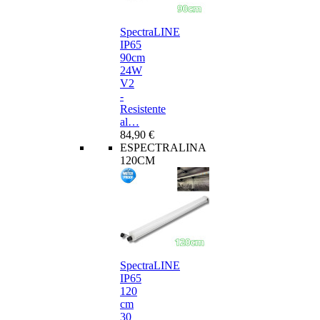
SpectraLINE
IP65
90cm
24W
V2
-
Resistente
al…
84,90 €
ESPECTRALINA
120CM
SpectraLINE
IP65
120
cm
30