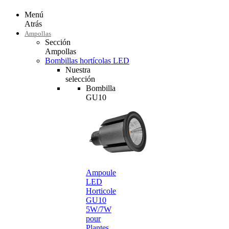
Menú
Atrás
Ampollas
Sección
Ampollas
Bombillas hortícolas LED
Nuestra
selección
Bombilla
GU10
Ampoule
LED
Horticole
GU10
5W/7W
pour
Plantes…