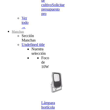
de
cultivo
Solicitar
presupuesto
pro
Ver
todo
→
Manchas
Sección
Manchas
Undefined title
Nuestra
selección
Foco
de
10W
Lámpara
hortícola