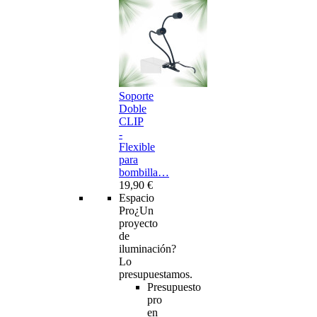
Soporte
Doble
CLIP
-
Flexible
para
bombilla…
19,90 €
Espacio
Pro
¿Un
proyecto
de
iluminación?
Lo
presupuestamos.
Presupuesto
pro
en