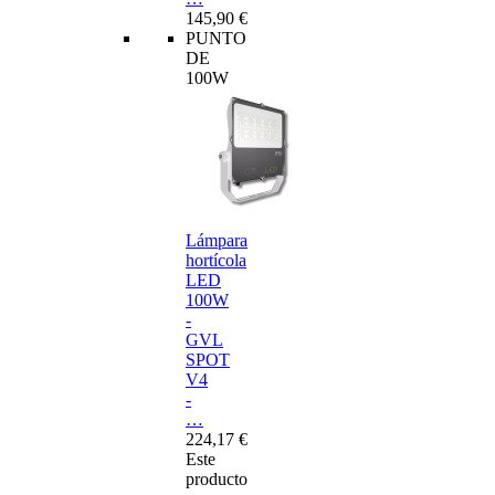
145,90 €
PUNTO
DE
100W
Lámpara
hortícola
LED
100W
-
GVL
SPOT
V4
-
…
224,17 €
Este
producto