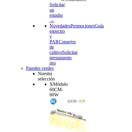
Solicitar
un
estudio
→
Novedades
Promociones
Guía
espectro
y
PAR
Consejos
de
cultivo
Solicitar
presupuesto
pro
Paredes verdes
Nuestra
selección
XMódulo
60CM-
80W