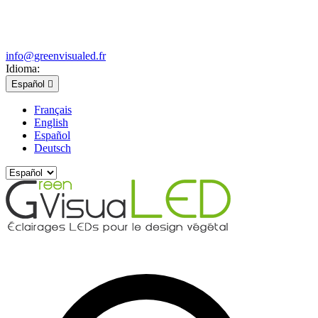
info@greenvisualed.fr
Idioma:
Español

Français
English
Español
Deutsch