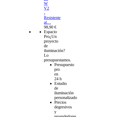
W
V2
-
Resistente
al…
98,90 €
Espacio
Pro
¿Un
proyecto
de
iluminación?
Lo
presupuestamos.
Presupuesto
pro
en
24 h
Estudio
de
iluminación
personalizado
Precios
degresivos
y
revendedores