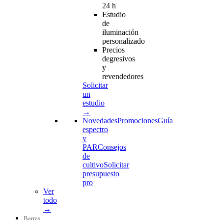
24 h
Estudio
de
iluminación
personalizado
Precios
degresivos
y
revendedores
Solicitar
un
estudio
→
Novedades
Promociones
Guía
espectro
y
PAR
Consejos
de
cultivo
Solicitar
presupuesto
pro
Ver
todo
→
Barras