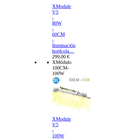
XModule
V5
-
80W
-
60CM
-
Iluminación
hortícola…
299,00 €
XMódulo
100CM-
100W
XModule
V5
-
100W