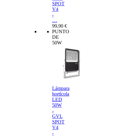
SPOT
V4
-
…
99,90 €
PUNTO
DE
50W
Lámpara
hortícola
LED
50W
-
GVL
SPOT
V4
-
…