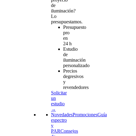
de
iluminación?
Lo
presupuestamos.
Presupuesto
pro
en
24 h
Estudio
de
iluminación
personalizado
Precios
degresivos
y
revendedores
Solicitar
un
estudio
→
Novedades
Promociones
Guía
espectro
y
PAR
Consejos