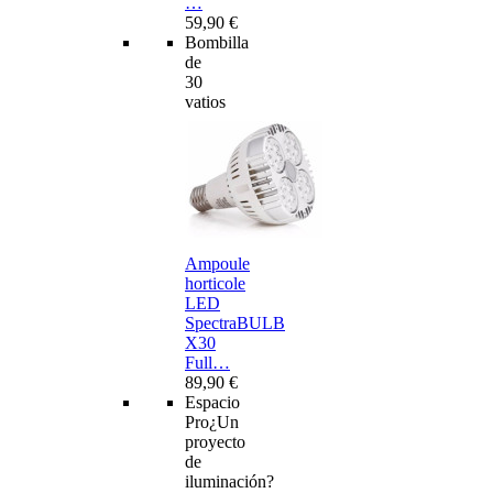
…
59,90 €
Bombilla
de
30
vatios
Ampoule
horticole
LED
SpectraBULB
X30
Full…
89,90 €
Espacio
Pro
¿Un
proyecto
de
iluminación?