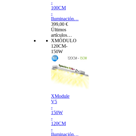
-
100CM
-
Iluminación…
399,00 €
Últimos
artículos…
XMÓDULO
120CM-
150W
XModule
V5
-
150W
-
120CM
-
Iluminación…