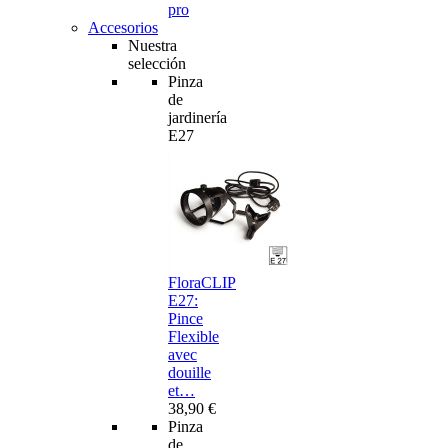
pro
Accesorios
Nuestra
selección
Pinza
de
jardinería
E27
FloraCLIP
E27:
Pince
Flexible
avec
douille
et…
38,90 €
Pinza
de