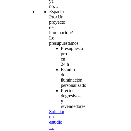
ya
no…
Espacio
Pro
¿Un
proyecto
de
iluminación?
Lo
presupuestamos.
Presupuesto
pro
en
24 h
Estudio
de
iluminación
personalizado
Precios
degresivos
y
revendedores
Solicitar
un
estudio
→