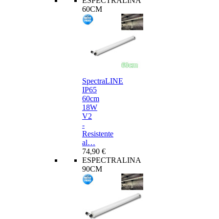
ESPECTRALINA
60CM
SpectraLINE
IP65
60cm
18W
V2
-
Resistente
al…
74,90 €
ESPECTRALINA
90CM