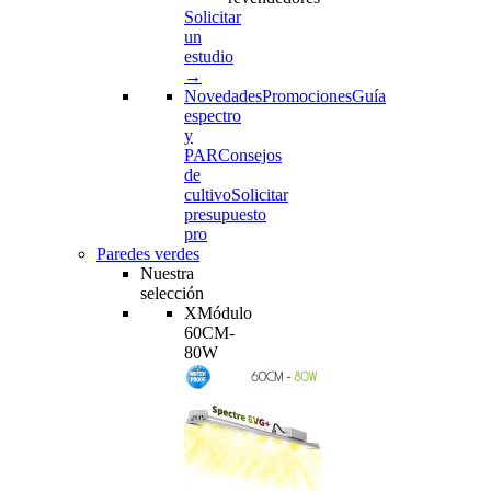
Solicitar
un
estudio
→
Novedades
Promociones
Guía
espectro
y
PAR
Consejos
de
cultivo
Solicitar
presupuesto
pro
Paredes verdes
Nuestra
selección
XMódulo
60CM-
80W