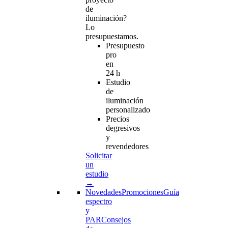
de
iluminación?
Lo
presupuestamos.
Presupuesto
pro
en
24 h
Estudio
de
iluminación
personalizado
Precios
degresivos
y
revendedores
Solicitar
un
estudio
→
Novedades
Promociones
Guía
espectro
y
PAR
Consejos