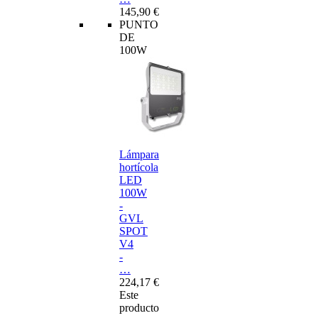
145,90 €
PUNTO
DE
100W
Lámpara
hortícola
LED
100W
-
GVL
SPOT
V4
-
…
224,17 €
Este
producto