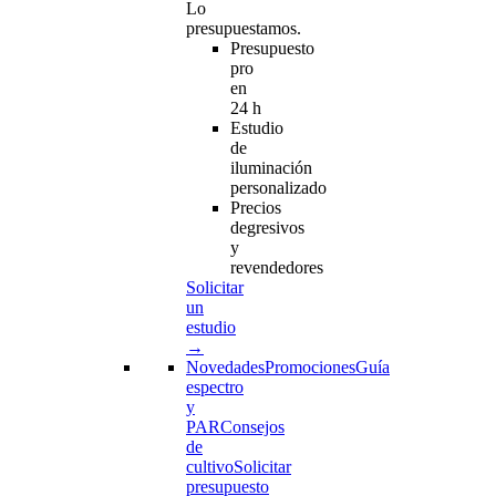
Lo
presupuestamos.
Presupuesto
pro
en
24 h
Estudio
de
iluminación
personalizado
Precios
degresivos
y
revendedores
Solicitar
un
estudio
→
Novedades
Promociones
Guía
espectro
y
PAR
Consejos
de
cultivo
Solicitar
presupuesto