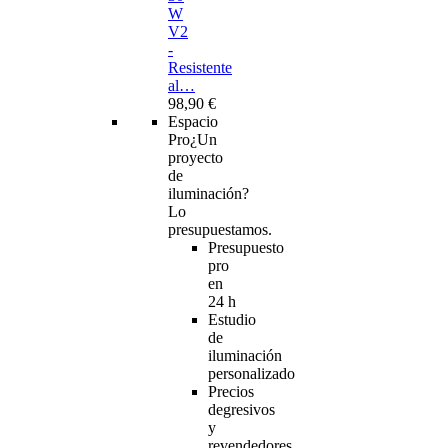
W
V2
-
Resistente
al…
98,90 €
Espacio
Pro
¿Un
proyecto
de
iluminación?
Lo
presupuestamos.
Presupuesto
pro
en
24 h
Estudio
de
iluminación
personalizado
Precios
degresivos
y
revendedores