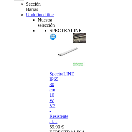
Sección
Barras
Undefined title
Nuestra
selección
SPECTRALINE
SpectraLINE
IP65
30
cm
10
W
V2
-
Resistente
al…
59,90 €