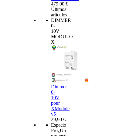
479,00 €
Últimos
artículos…
DIMMER
0-
10V
MÓDULO
X
Dimmer
0-
10V
pour
XModule
v5
29,90 €
Espacio
Pro
¿Un
proyecto