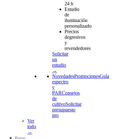
24 h
Estudio
de
iluminación
personalizado
Precios
degresivos
y
revendedores
Solicitar
un
estudio
→
Novedades
Promociones
Guía
espectro
y
PAR
Consejos
de
cultivo
Solicitar
presupuesto
pro
Ver
todo
→
Barras