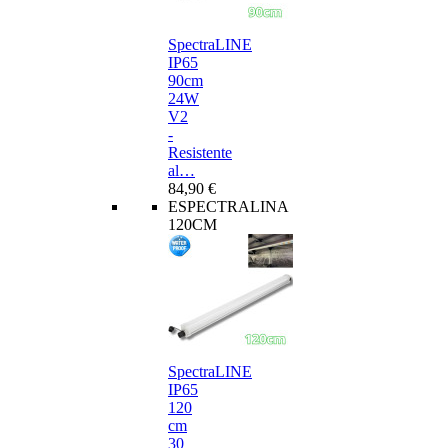
SpectraLINE
IP65
90cm
24W
V2
-
Resistente
al…
84,90 €
ESPECTRALINA
120CM
SpectraLINE
IP65
120
cm
30