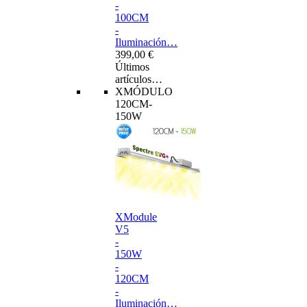
-
100CM
-
Iluminación…
399,00 €
Últimos
artículos…
XMÓDULO
120CM-
150W
XModule
V5
-
150W
-
120CM
-
Iluminación…