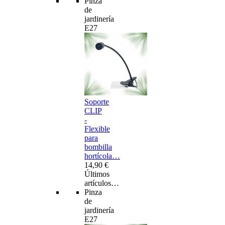
Pinza
de
jardinería
E27
Soporte
CLIP
-
Flexible
para
bombilla
hortícola…
14,90 €
Últimos
artículos…
Pinza
de
jardinería
E27