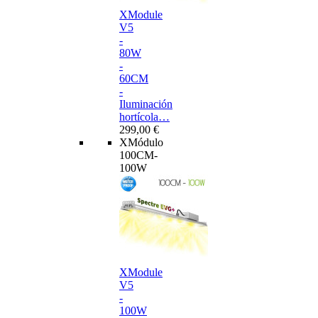
XModule
V5
-
80W
-
60CM
-
Iluminación
hortícola…
299,00 €
XMódulo
100CM-
100W
XModule
V5
-
100W