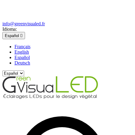
info@greenvisualed.fr
Idioma:
Español

Français
English
Español
Deutsch