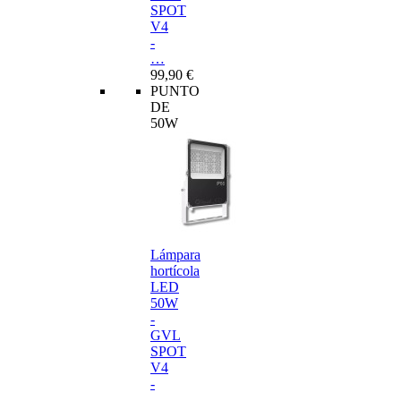
SPOT
V4
-
…
99,90 €
PUNTO
DE
50W
Lámpara
hortícola
LED
50W
-
GVL
SPOT
V4
-
…