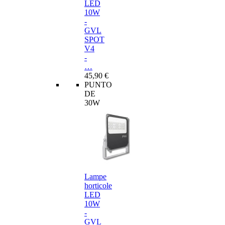
LED
10W
-
GVL
SPOT
V4
-
…
45,90 €
PUNTO
DE
30W
Lampe
horticole
LED
10W
-
GVL