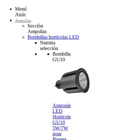
Menú
Atrás
Ampollas
Sección
Ampollas
Bombillas hortícolas LED
Nuestra
selección
Bombilla
GU10
Ampoule
LED
Horticole
GU10
5W/7W
pour
Plantes…