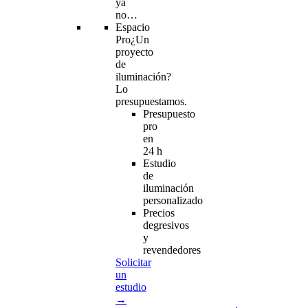
ya
no…
Espacio
Pro
¿Un
proyecto
de
iluminación?
Lo
presupuestamos.
Presupuesto
pro
en
24 h
Estudio
de
iluminación
personalizado
Precios
degresivos
y
revendedores
Solicitar
un
estudio
→