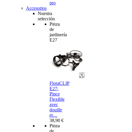
pro
Accesorios
Nuestra
selección
Pinza
de
jardinería
E27
FloraCLIP
E27:
Pince
Flexible
avec
douille
et…
38,90 €
Pinza
de