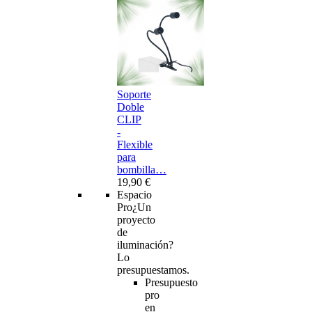
Soporte
Doble
CLIP
-
Flexible
para
bombilla…
19,90 €
Espacio
Pro
¿Un
proyecto
de
iluminación?
Lo
presupuestamos.
Presupuesto
pro
en