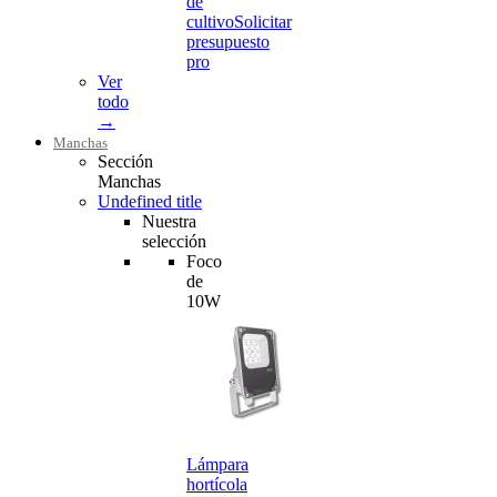
de
cultivo
Solicitar
presupuesto
pro
Ver
todo
→
Manchas
Sección
Manchas
Undefined title
Nuestra
selección
Foco
de
10W
Lámpara
hortícola