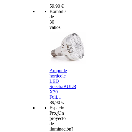
…
59,90 €
Bombilla
de
30
vatios
Ampoule
horticole
LED
SpectraBULB
X30
Full…
89,90 €
Espacio
Pro
¿Un
proyecto
de
iluminación?