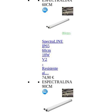
ESPECTRALINA
60CM
SpectraLINE
IP65
60cm
18W
V2
-
Resistente
al…
74,90 €
ESPECTRALINA
90CM