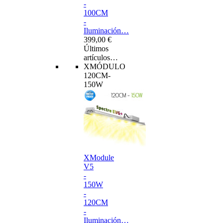
-
100CM
-
Iluminación…
399,00 €
Últimos
artículos…
XMÓDULO
120CM-
150W
XModule
V5
-
150W
-
120CM
-
Iluminación…