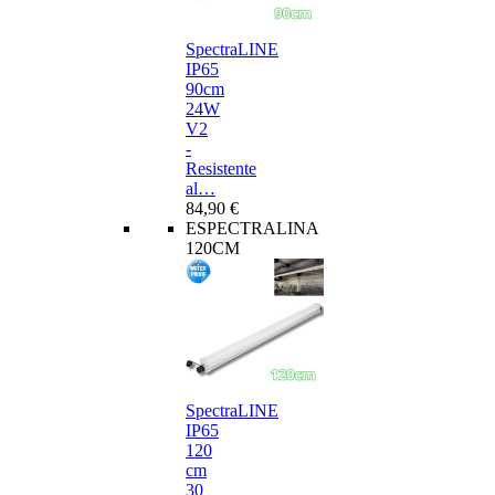
SpectraLINE
IP65
90cm
24W
V2
-
Resistente
al…
84,90 €
ESPECTRALINA
120CM
SpectraLINE
IP65
120
cm
30