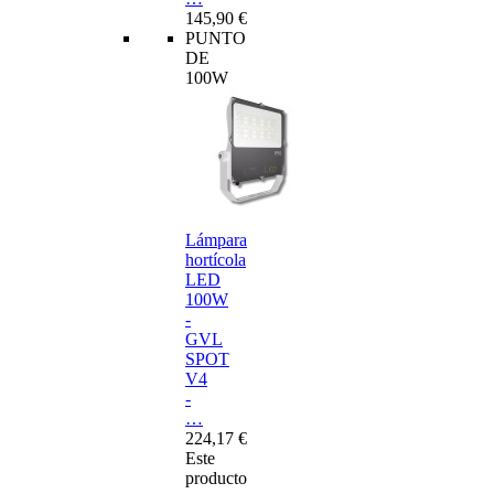
145,90 €
PUNTO
DE
100W
Lámpara
hortícola
LED
100W
-
GVL
SPOT
V4
-
…
224,17 €
Este
producto