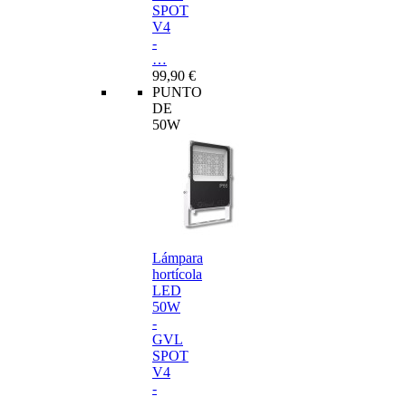
SPOT
V4
-
…
99,90 €
PUNTO
DE
50W
Lámpara
hortícola
LED
50W
-
GVL
SPOT
V4
-
…