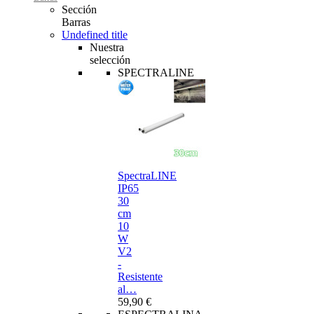
Sección
Barras
Undefined title
Nuestra
selección
SPECTRALINE
SpectraLINE
IP65
30
cm
10
W
V2
-
Resistente
al…
59,90 €