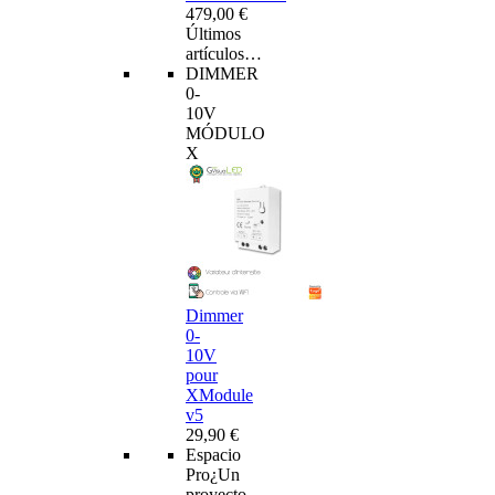
479,00 €
Últimos
artículos…
DIMMER
0-
10V
MÓDULO
X
Dimmer
0-
10V
pour
XModule
v5
29,90 €
Espacio
Pro
¿Un
proyecto