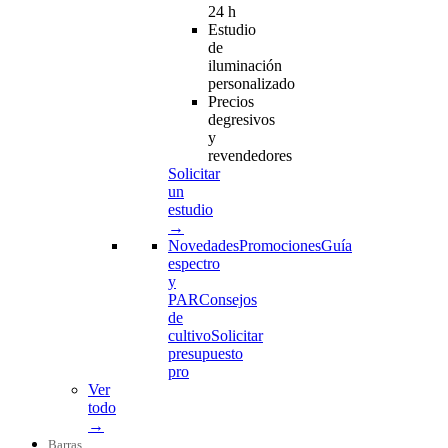
24 h
Estudio
de
iluminación
personalizado
Precios
degresivos
y
revendedores
Solicitar
un
estudio
→
Novedades
Promociones
Guía
espectro
y
PAR
Consejos
de
cultivo
Solicitar
presupuesto
pro
Ver
todo
→
Barras