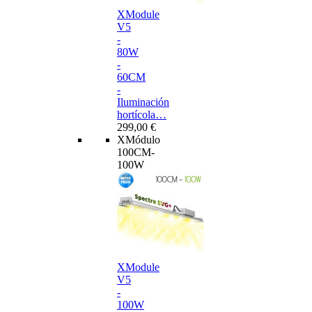
XModule
V5
-
80W
-
60CM
-
Iluminación
hortícola…
299,00 €
XMódulo
100CM-
100W
XModule
V5
-
100W