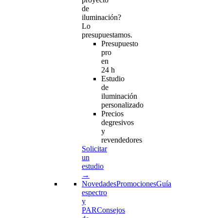
de
iluminación?
Lo
presupuestamos.
Presupuesto
pro
en
24 h
Estudio
de
iluminación
personalizado
Precios
degresivos
y
revendedores
Solicitar
un
estudio
→
Novedades
Promociones
Guía
espectro
y
PAR
Consejos