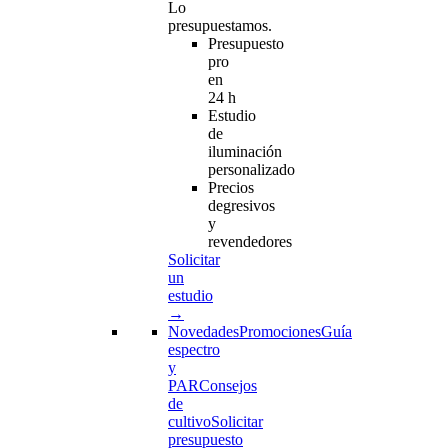
Lo
presupuestamos.
Presupuesto
pro
en
24 h
Estudio
de
iluminación
personalizado
Precios
degresivos
y
revendedores
Solicitar
un
estudio
→
Novedades
Promociones
Guía
espectro
y
PAR
Consejos
de
cultivo
Solicitar
presupuesto