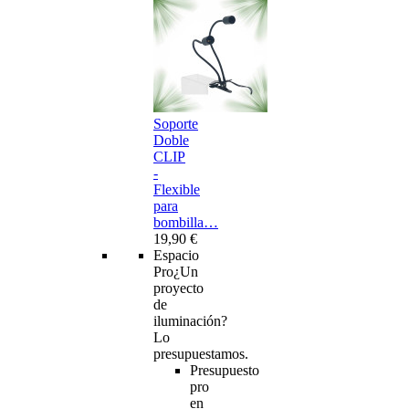
Soporte
Doble
CLIP
-
Flexible
para
bombilla…
19,90 €
Espacio
Pro
¿Un
proyecto
de
iluminación?
Lo
presupuestamos.
Presupuesto
pro
en