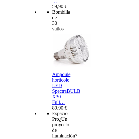
…
59,90 €
Bombilla
de
30
vatios
Ampoule
horticole
LED
SpectraBULB
X30
Full…
89,90 €
Espacio
Pro
¿Un
proyecto
de
iluminación?