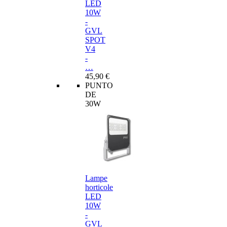
LED
10W
-
GVL
SPOT
V4
-
…
45,90 €
PUNTO
DE
30W
Lampe
horticole
LED
10W
-
GVL