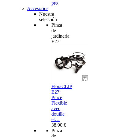
pro
Accesorios
Nuestra
selección
Pinza
de
jardinería
E27
FloraCLIP
E27:
Pince
Flexible
avec
douille
et…
38,90 €
Pinza
de