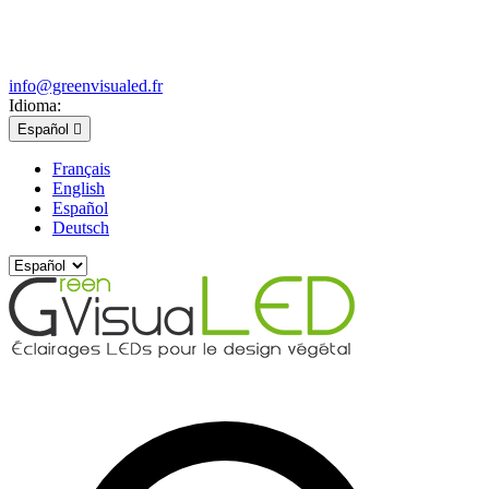
info@greenvisualed.fr
Idioma:
Español

Français
English
Español
Deutsch