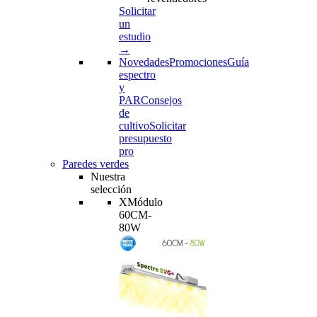
Solicitar
un
estudio
→
Novedades
Promociones
Guía
espectro
y
PAR
Consejos
de
cultivo
Solicitar
presupuesto
pro
Paredes verdes
Nuestra
selección
XMódulo
60CM-
80W