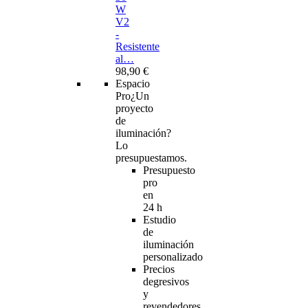
W
V2
-
Resistente
al…
98,90 €
Espacio
Pro
¿Un
proyecto
de
iluminación?
Lo
presupuestamos.
Presupuesto
pro
en
24 h
Estudio
de
iluminación
personalizado
Precios
degresivos
y
revendedores