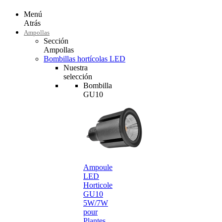
Menú
Atrás
Ampollas
Sección
Ampollas
Bombillas hortícolas LED
Nuestra
selección
Bombilla
GU10
Ampoule
LED
Horticole
GU10
5W/7W
pour
Plantes…