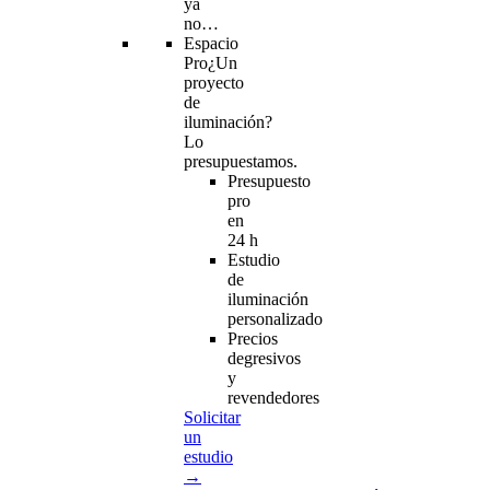
ya
no…
Espacio
Pro
¿Un
proyecto
de
iluminación?
Lo
presupuestamos.
Presupuesto
pro
en
24 h
Estudio
de
iluminación
personalizado
Precios
degresivos
y
revendedores
Solicitar
un
estudio
→