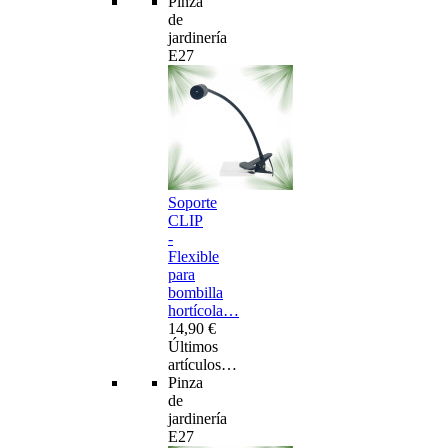
Pinza
de
jardinería
E27
Soporte
CLIP
-
Flexible
para
bombilla
hortícola…
14,90 €
Últimos
artículos…
Pinza
de
jardinería
E27