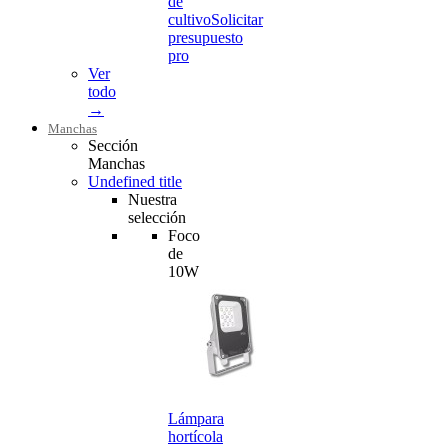
de
cultivo
Solicitar
presupuesto
pro
Ver
todo
→
Manchas
Sección
Manchas
Undefined title
Nuestra
selección
Foco
de
10W
Lámpara
hortícola