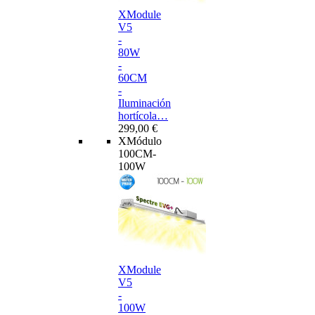
XModule
V5
-
80W
-
60CM
-
Iluminación
hortícola…
299,00 €
XMódulo
100CM-
100W
XModule
V5
-
100W