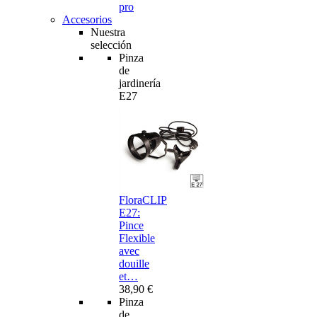
pro
Accesorios
Nuestra
selección
Pinza
de
jardinería
E27
FloraCLIP
E27:
Pince
Flexible
avec
douille
et…
38,90 €
Pinza
de