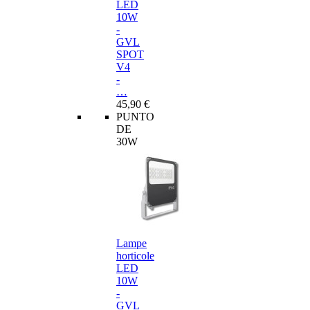
LED
10W
-
GVL
SPOT
V4
-
…
45,90 €
PUNTO
DE
30W
Lampe
horticole
LED
10W
-
GVL