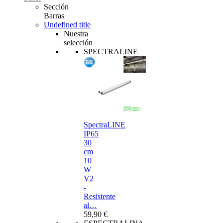
Sección
Barras
Undefined title
Nuestra
selección
SPECTRALINE
SpectraLINE
IP65
30
cm
10
W
V2
-
Resistente
al…
59,90 €