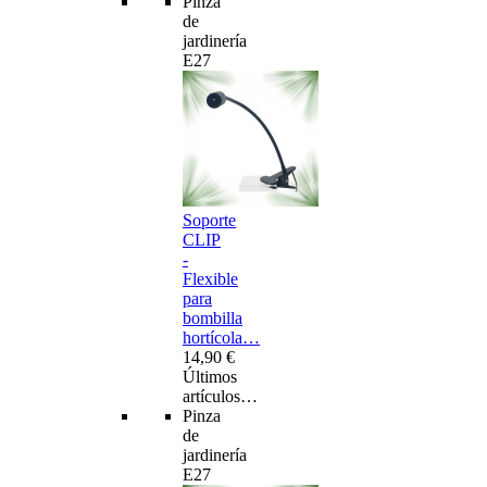
Pinza
de
jardinería
E27
Soporte
CLIP
-
Flexible
para
bombilla
hortícola…
14,90 €
Últimos
artículos…
Pinza
de
jardinería
E27