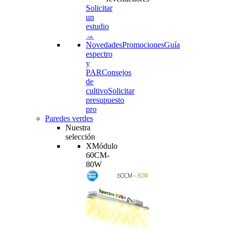
Solicitar
un
estudio
→
Novedades
Promociones
Guía
espectro
y
PAR
Consejos
de
cultivo
Solicitar
presupuesto
pro
Paredes verdes
Nuestra
selección
XMódulo
60CM-
80W