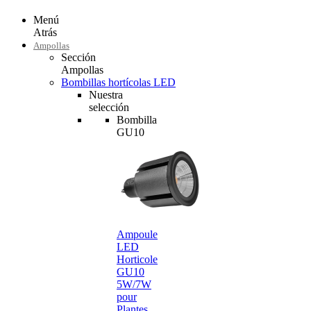
Menú
Atrás
Ampollas
Sección
Ampollas
Bombillas hortícolas LED
Nuestra
selección
Bombilla
GU10
Ampoule
LED
Horticole
GU10
5W/7W
pour
Plantes…