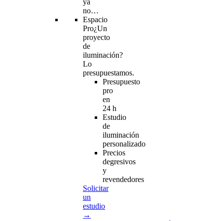
ya
no…
Espacio
Pro
¿Un
proyecto
de
iluminación?
Lo
presupuestamos.
Presupuesto
pro
en
24 h
Estudio
de
iluminación
personalizado
Precios
degresivos
y
revendedores
Solicitar
un
estudio
→