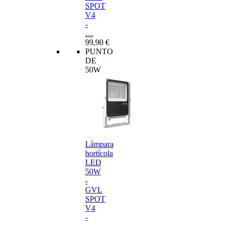
SPOT
V4
-
…
99,90 €
PUNTO
DE
50W
Lámpara
hortícola
LED
50W
-
GVL
SPOT
V4
-
…