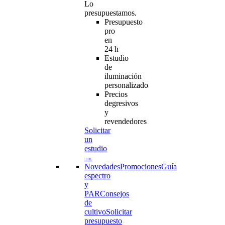
Lo
presupuestamos.
Presupuesto
pro
en
24 h
Estudio
de
iluminación
personalizado
Precios
degresivos
y
revendedores
Solicitar
un
estudio
→
Novedades
Promociones
Guía
espectro
y
PAR
Consejos
de
cultivo
Solicitar
presupuesto