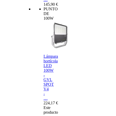
145,90 €
PUNTO
DE
100W
Lámpara
hortícola
LED
100W
-
GVL
SPOT
V4
-
…
224,17 €
Este
producto