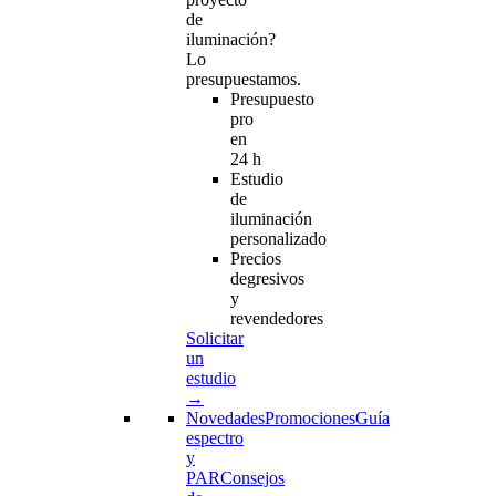
de
iluminación?
Lo
presupuestamos.
Presupuesto
pro
en
24 h
Estudio
de
iluminación
personalizado
Precios
degresivos
y
revendedores
Solicitar
un
estudio
→
Novedades
Promociones
Guía
espectro
y
PAR
Consejos