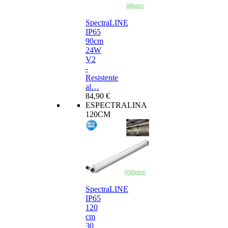
SpectraLINE
IP65
90cm
24W
V2
-
Resistente
al…
84,90 €
ESPECTRALINA
120CM
SpectraLINE
IP65
120
cm
30