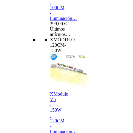
-
100CM
-
Iluminación…
399,00 €
Últimos
artículos…
XMÓDULO
120CM-
150W
XModule
V5
-
150W
-
120CM
-
Iluminación…