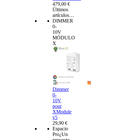
479,00 €
Últimos
artículos…
DIMMER
0-
10V
MÓDULO
X
Dimmer
0-
10V
pour
XModule
v5
29,90 €
Espacio
Pro
¿Un
proyecto