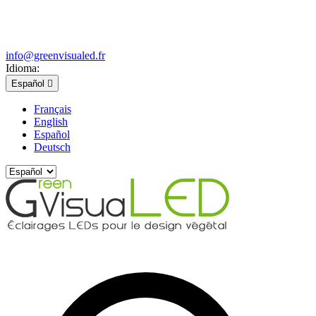
info@greenvisualed.fr
Idioma:
Español

Français
English
Español
Deutsch