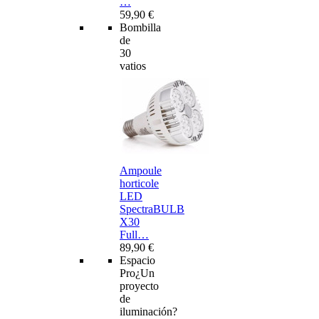
…
59,90 €
Bombilla
de
30
vatios
Ampoule
horticole
LED
SpectraBULB
X30
Full…
89,90 €
Espacio
Pro
¿Un
proyecto
de
iluminación?