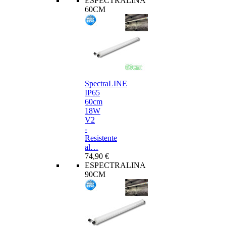
ESPECTRALINA
60CM
SpectraLINE
IP65
60cm
18W
V2
-
Resistente
al…
74,90 €
ESPECTRALINA
90CM