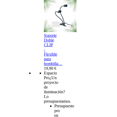
Soporte
Doble
CLIP
-
Flexible
para
bombilla…
19,90 €
Espacio
Pro
¿Un
proyecto
de
iluminación?
Lo
presupuestamos.
Presupuesto
pro
en