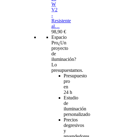
W
V2
-
Resistente
al…
98,90 €
Espacio
Pro
¿Un
proyecto
de
iluminación?
Lo
presupuestamos.
Presupuesto
pro
en
24 h
Estudio
de
iluminación
personalizado
Precios
degresivos
y
revendedores