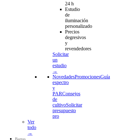
24 h
Estudio
de
iluminación
personalizado
Precios
degresivos
y
revendedores
Solicitar
un
estudio
→
Novedades
Promociones
Guía
espectro
y
PAR
Consejos
de
cultivo
Solicitar
presupuesto
pro
Ver
todo
→
Barras