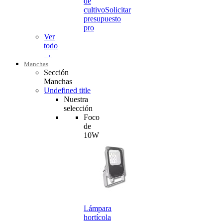
de
cultivo
Solicitar
presupuesto
pro
Ver
todo
→
Manchas
Sección
Manchas
Undefined title
Nuestra
selección
Foco
de
10W
Lámpara
hortícola