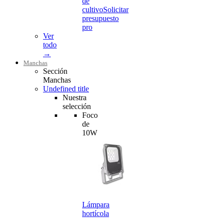
de
cultivo
Solicitar
presupuesto
pro
Ver
todo
→
Manchas
Sección
Manchas
Undefined title
Nuestra
selección
Foco
de
10W
Lámpara
hortícola