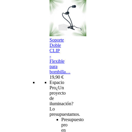
Soporte
Doble
CLIP
-
Flexible
para
bombilla…
19,90 €
Espacio
Pro
¿Un
proyecto
de
iluminación?
Lo
presupuestamos.
Presupuesto
pro
en