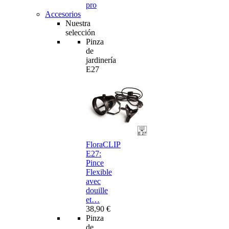
pro
Accesorios
Nuestra
selección
Pinza
de
jardinería
E27
FloraCLIP
E27:
Pince
Flexible
avec
douille
et…
38,90 €
Pinza
de