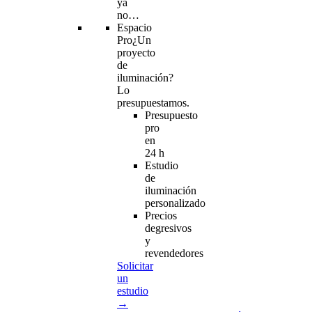
ya
no…
Espacio
Pro
¿Un
proyecto
de
iluminación?
Lo
presupuestamos.
Presupuesto
pro
en
24 h
Estudio
de
iluminación
personalizado
Precios
degresivos
y
revendedores
Solicitar
un
estudio
→