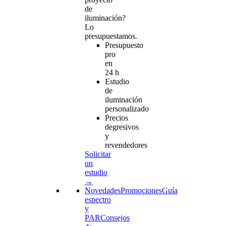
de
iluminación?
Lo
presupuestamos.
Presupuesto
pro
en
24 h
Estudio
de
iluminación
personalizado
Precios
degresivos
y
revendedores
Solicitar
un
estudio
→
Novedades
Promociones
Guía
espectro
y
PAR
Consejos