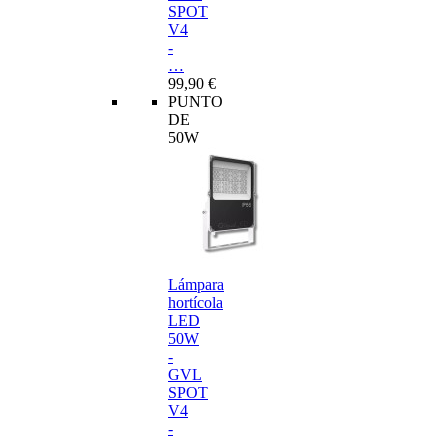
SPOT
V4
-
…
99,90 €
PUNTO
DE
50W
Lámpara
hortícola
LED
50W
-
GVL
SPOT
V4
-
…