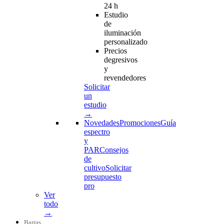
24 h
Estudio
de
iluminación
personalizado
Precios
degresivos
y
revendedores
Solicitar
un
estudio
→
Novedades
Promociones
Guía
espectro
y
PAR
Consejos
de
cultivo
Solicitar
presupuesto
pro
Ver
todo
→
Barras