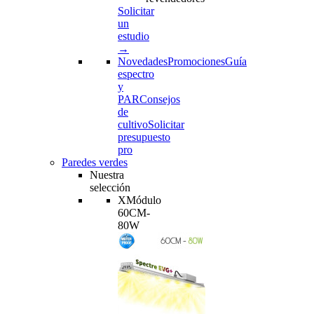
Solicitar
un
estudio
→
Novedades
Promociones
Guía
espectro
y
PAR
Consejos
de
cultivo
Solicitar
presupuesto
pro
Paredes verdes
Nuestra
selección
XMódulo
60CM-
80W