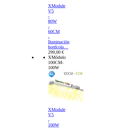
XModule
V5
-
80W
-
60CM
-
Iluminación
hortícola…
299,00 €
XMódulo
100CM-
100W
XModule
V5
-
100W