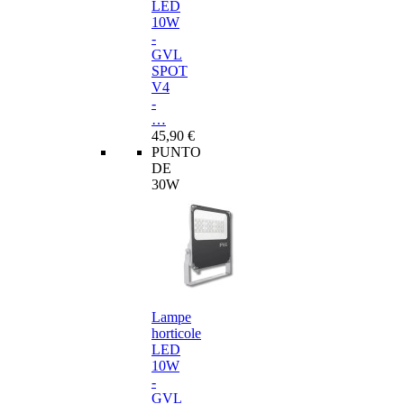
LED
10W
-
GVL
SPOT
V4
-
…
45,90 €
PUNTO
DE
30W
Lampe
horticole
LED
10W
-
GVL