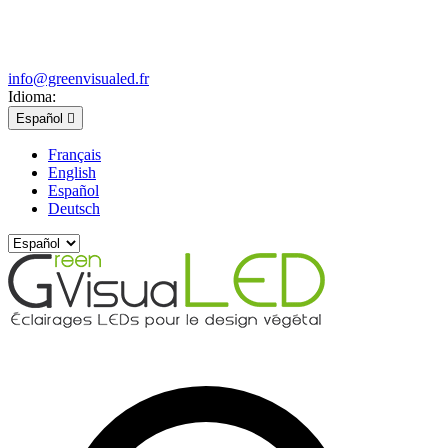
info@greenvisualed.fr
Idioma:
Español

Français
English
Español
Deutsch