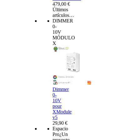
479,00 €
Últimos
artículos…
DIMMER
0-
10V
MÓDULO
X
Dimmer
0-
10V
pour
XModule
v5
29,90 €
Espacio
Pro
¿Un
proyecto