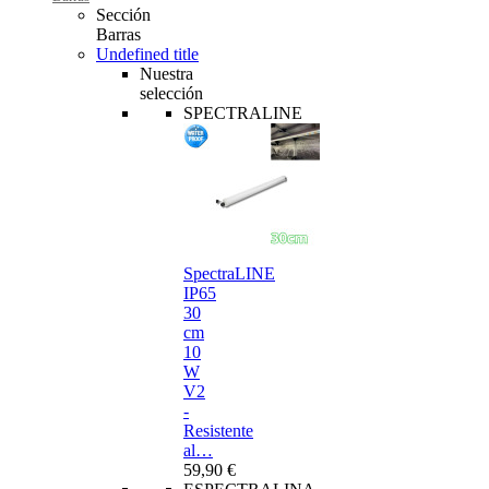
Sección
Barras
Undefined title
Nuestra
selección
SPECTRALINE
SpectraLINE
IP65
30
cm
10
W
V2
-
Resistente
al…
59,90 €