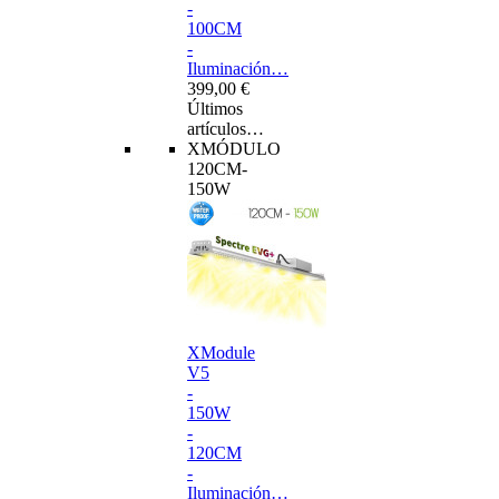
-
100CM
-
Iluminación…
399,00 €
Últimos
artículos…
XMÓDULO
120CM-
150W
XModule
V5
-
150W
-
120CM
-
Iluminación…