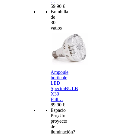
…
59,90 €
Bombilla
de
30
vatios
Ampoule
horticole
LED
SpectraBULB
X30
Full…
89,90 €
Espacio
Pro
¿Un
proyecto
de
iluminación?