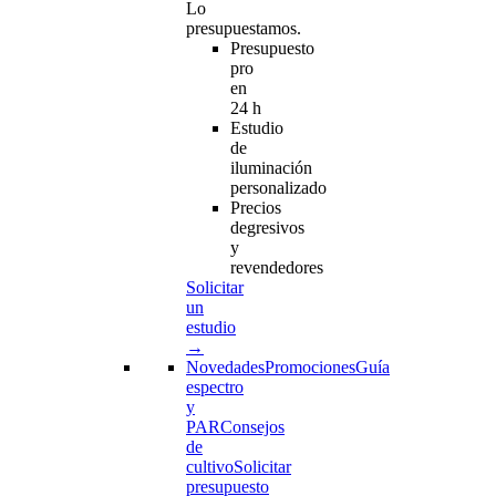
Lo
presupuestamos.
Presupuesto
pro
en
24 h
Estudio
de
iluminación
personalizado
Precios
degresivos
y
revendedores
Solicitar
un
estudio
→
Novedades
Promociones
Guía
espectro
y
PAR
Consejos
de
cultivo
Solicitar
presupuesto