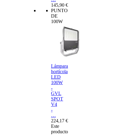
145,90 €
PUNTO
DE
100W
Lámpara
hortícola
LED
100W
-
GVL
SPOT
V4
-
…
224,17 €
Este
producto