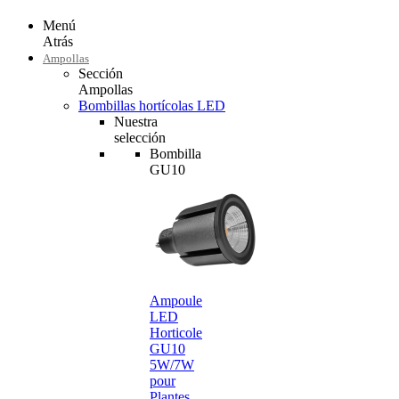
Menú
Atrás
Ampollas
Sección
Ampollas
Bombillas hortícolas LED
Nuestra
selección
Bombilla
GU10
Ampoule
LED
Horticole
GU10
5W/7W
pour
Plantes…