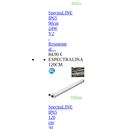
SpectraLINE
IP65
90cm
24W
V2
-
Resistente
al…
84,90 €
ESPECTRALINA
120CM
SpectraLINE
IP65
120
cm
30