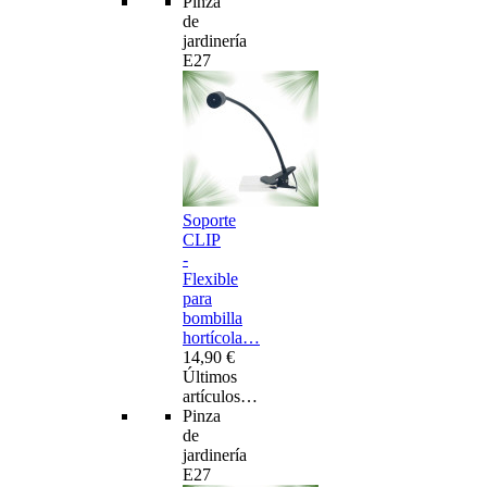
Pinza
de
jardinería
E27
Soporte
CLIP
-
Flexible
para
bombilla
hortícola…
14,90 €
Últimos
artículos…
Pinza
de
jardinería
E27