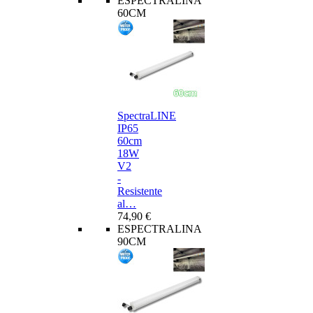
ESPECTRALINA
60CM
SpectraLINE
IP65
60cm
18W
V2
-
Resistente
al…
74,90 €
ESPECTRALINA
90CM