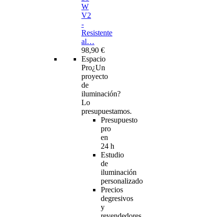
W
V2
-
Resistente
al…
98,90 €
Espacio
Pro
¿Un
proyecto
de
iluminación?
Lo
presupuestamos.
Presupuesto
pro
en
24 h
Estudio
de
iluminación
personalizado
Precios
degresivos
y
revendedores