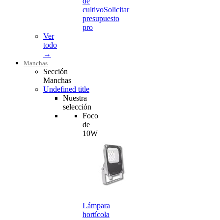
de
cultivo
Solicitar
presupuesto
pro
Ver
todo
→
Manchas
Sección
Manchas
Undefined title
Nuestra
selección
Foco
de
10W
Lámpara
hortícola