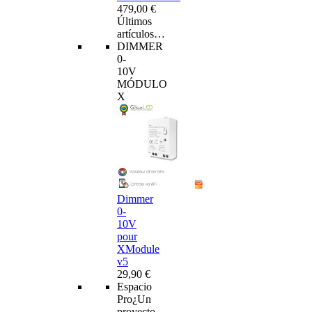
479,00 €
Últimos
artículos…
DIMMER
0-
10V
MÓDULO
X
Dimmer
0-
10V
pour
XModule
v5
29,90 €
Espacio
Pro
¿Un
proyecto