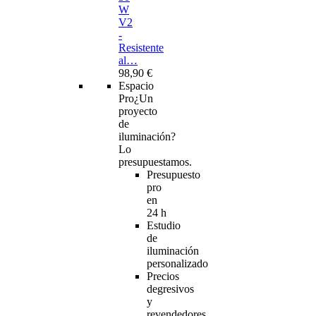
W
V2
-
Resistente
al…
98,90 €
Espacio
Pro
¿Un
proyecto
de
iluminación?
Lo
presupuestamos.
Presupuesto
pro
en
24 h
Estudio
de
iluminación
personalizado
Precios
degresivos
y
revendedores