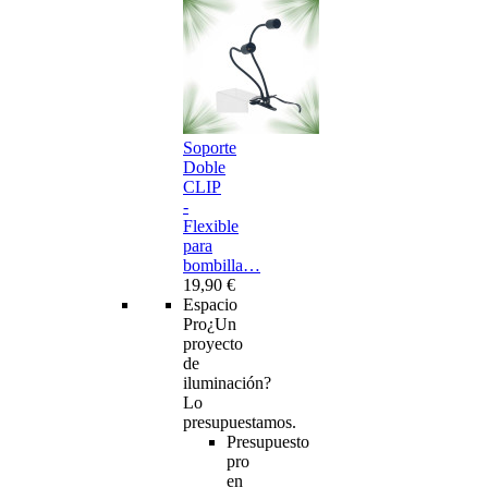
Soporte
Doble
CLIP
-
Flexible
para
bombilla…
19,90 €
Espacio
Pro
¿Un
proyecto
de
iluminación?
Lo
presupuestamos.
Presupuesto
pro
en