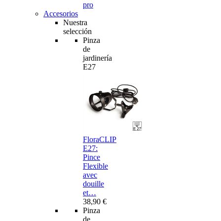
pro
Accesorios
Nuestra
selección
Pinza
de
jardinería
E27
FloraCLIP
E27:
Pince
Flexible
avec
douille
et…
38,90 €
Pinza
de