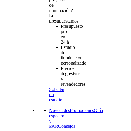
de
iluminación?
Lo
presupuestamos.
Presupuesto
pro
en
24 h
Estudio
de
iluminación
personalizado
Precios
degresivos
y
revendedores
Solicitar
un
estudio
→
Novedades
Promociones
Guía
espectro
y
PAR
Consejos