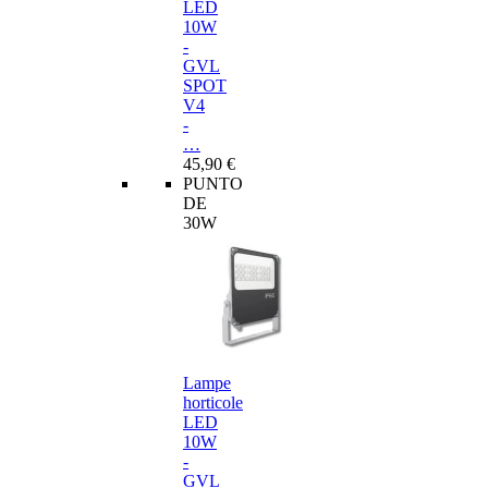
LED
10W
-
GVL
SPOT
V4
-
…
45,90 €
PUNTO
DE
30W
Lampe
horticole
LED
10W
-
GVL