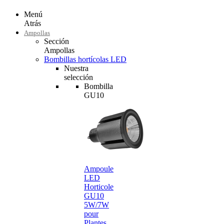
Menú
Atrás
Ampollas
Sección
Ampollas
Bombillas hortícolas LED
Nuestra
selección
Bombilla
GU10
Ampoule
LED
Horticole
GU10
5W/7W
pour
Plantes…