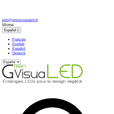
info@greenvisualed.fr
Idioma:
Español

Français
English
Español
Deutsch