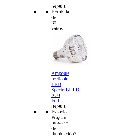
…
59,90 €
Bombilla
de
30
vatios
Ampoule
horticole
LED
SpectraBULB
X30
Full…
89,90 €
Espacio
Pro
¿Un
proyecto
de
iluminación?