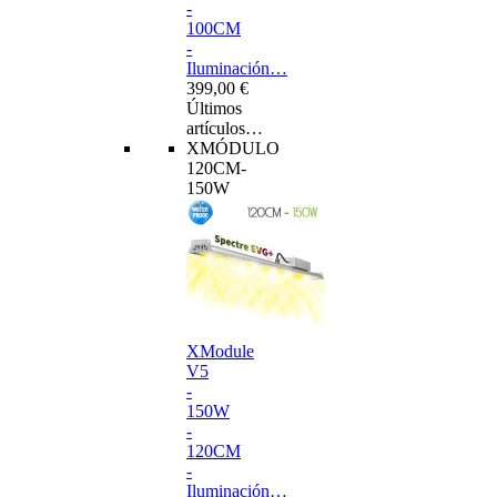
-
100CM
-
Iluminación…
399,00 €
Últimos
artículos…
XMÓDULO
120CM-
150W
XModule
V5
-
150W
-
120CM
-
Iluminación…