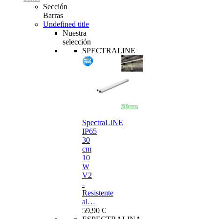
Sección
Barras
Undefined title
Nuestra
selección
SPECTRALINE
SpectraLINE
IP65
30
cm
10
W
V2
-
Resistente
al…
59,90 €