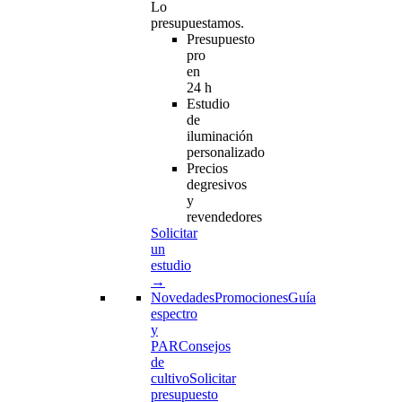
Lo
presupuestamos.
Presupuesto
pro
en
24 h
Estudio
de
iluminación
personalizado
Precios
degresivos
y
revendedores
Solicitar
un
estudio
→
Novedades
Promociones
Guía
espectro
y
PAR
Consejos
de
cultivo
Solicitar
presupuesto