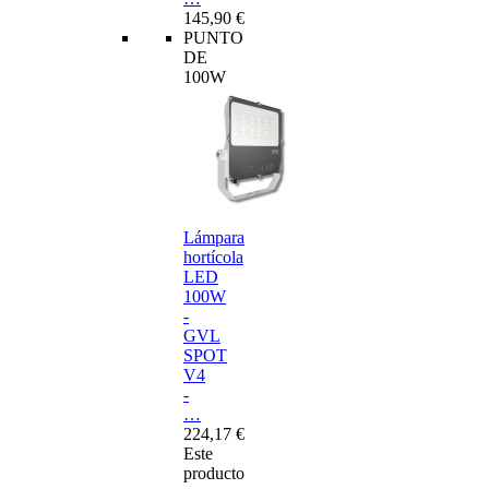
145,90 €
PUNTO
DE
100W
Lámpara
hortícola
LED
100W
-
GVL
SPOT
V4
-
…
224,17 €
Este
producto