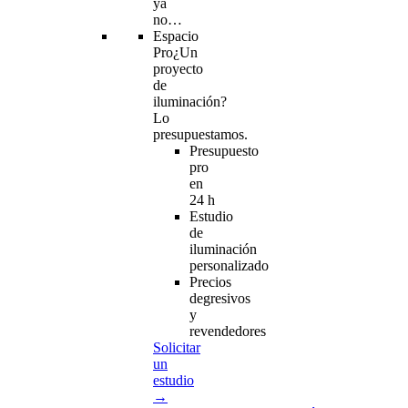
ya
no…
Espacio
Pro
¿Un
proyecto
de
iluminación?
Lo
presupuestamos.
Presupuesto
pro
en
24 h
Estudio
de
iluminación
personalizado
Precios
degresivos
y
revendedores
Solicitar
un
estudio
→