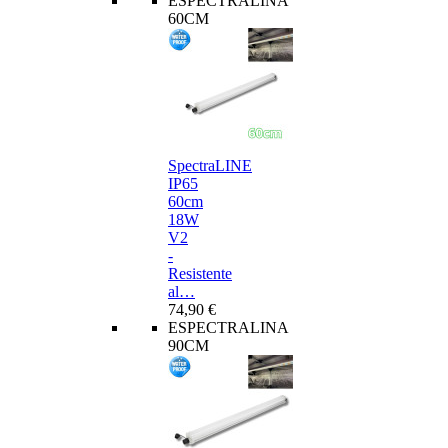
ESPECTRALINA
60CM
SpectraLINE
IP65
60cm
18W
V2
-
Resistente
al…
74,90 €
ESPECTRALINA
90CM