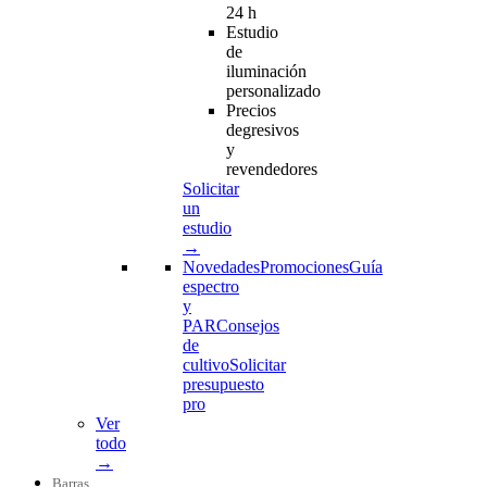
24 h
Estudio
de
iluminación
personalizado
Precios
degresivos
y
revendedores
Solicitar
un
estudio
→
Novedades
Promociones
Guía
espectro
y
PAR
Consejos
de
cultivo
Solicitar
presupuesto
pro
Ver
todo
→
Barras