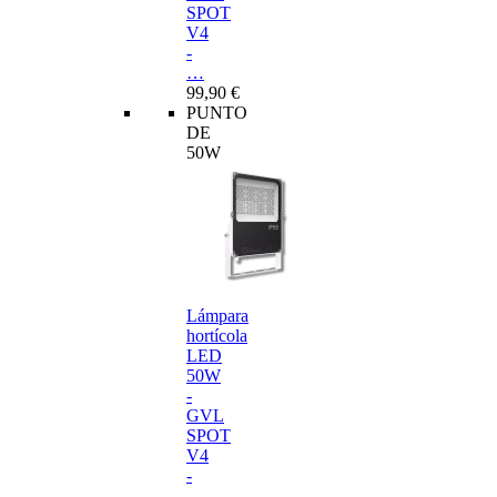
SPOT
V4
-
…
99,90 €
PUNTO
DE
50W
Lámpara
hortícola
LED
50W
-
GVL
SPOT
V4
-
…