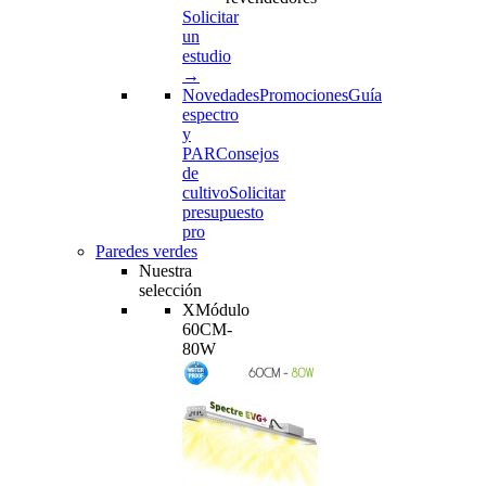
Solicitar
un
estudio
→
Novedades
Promociones
Guía
espectro
y
PAR
Consejos
de
cultivo
Solicitar
presupuesto
pro
Paredes verdes
Nuestra
selección
XMódulo
60CM-
80W