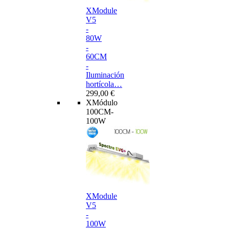
XModule
V5
-
80W
-
60CM
-
Iluminación
hortícola…
299,00 €
XMódulo
100CM-
100W
XModule
V5
-
100W