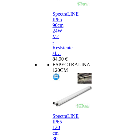
SpectraLINE
IP65
90cm
24W
V2
-
Resistente
al…
84,90 €
ESPECTRALINA
120CM
SpectraLINE
IP65
120
cm
30