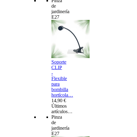
Pinza
de
jardinería
E27
Soporte
CLIP
-
Flexible
para
bombilla
hortícola…
14,90 €
Últimos
artículos…
Pinza
de
jardinería
E27