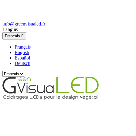
info@greenvisualed.fr
Langue:
Français

Français
English
Español
Deutsch