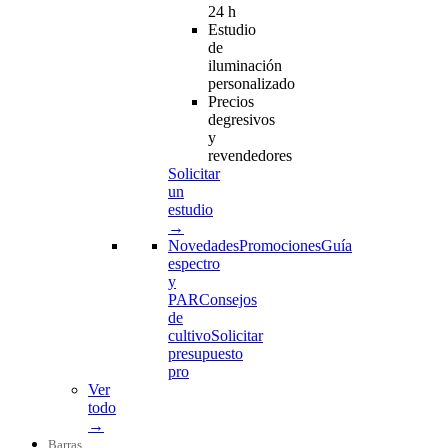
24 h
Estudio
de
iluminación
personalizado
Precios
degresivos
y
revendedores
Solicitar
un
estudio
→
Novedades
Promociones
Guía
espectro
y
PAR
Consejos
de
cultivo
Solicitar
presupuesto
pro
Ver
todo
→
Barras