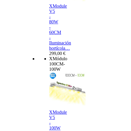
XModule
V5
-
80W
-
60CM
-
Iluminación
hortícola…
299,00 €
XMódulo
100CM-
100W
XModule
V5
-
100W