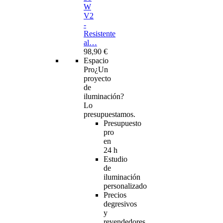
W
V2
-
Resistente
al…
98,90 €
Espacio
Pro
¿Un
proyecto
de
iluminación?
Lo
presupuestamos.
Presupuesto
pro
en
24 h
Estudio
de
iluminación
personalizado
Precios
degresivos
y
revendedores