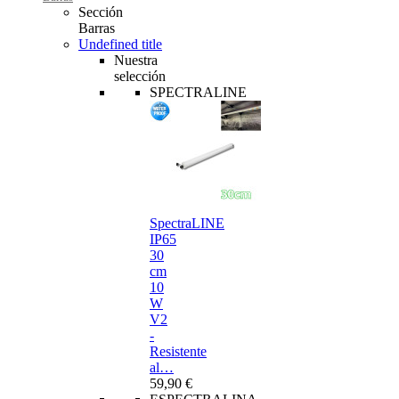
Sección
Barras
Undefined title
Nuestra
selección
SPECTRALINE
SpectraLINE
IP65
30
cm
10
W
V2
-
Resistente
al…
59,90 €