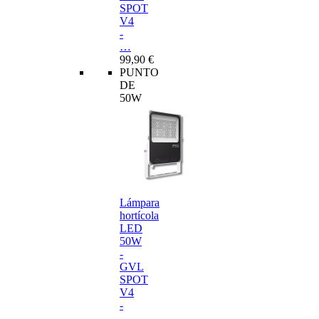
SPOT
V4
-
…
99,90 €
PUNTO
DE
50W
Lámpara
hortícola
LED
50W
-
GVL
SPOT
V4
-
…