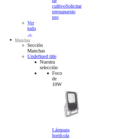
de
cultivo
Solicitar
presupuesto
pro
Ver
todo
→
Manchas
Sección
Manchas
Undefined title
Nuestra
selección
Foco
de
10W
Lámpara
hortícola