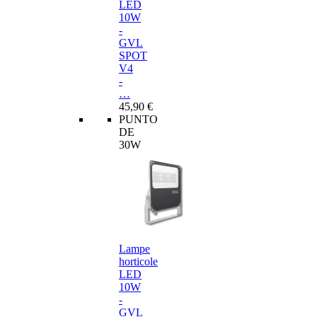
LED
10W
-
GVL
SPOT
V4
-
…
45,90 €
PUNTO
DE
30W
Lampe
horticole
LED
10W
-
GVL