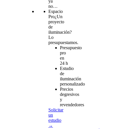
ya
no…
Espacio
Pro
¿Un
proyecto
de
iluminación?
Lo
presupuestamos.
Presupuesto
pro
en
24 h
Estudio
de
iluminación
personalizado
Precios
degresivos
y
revendedores
Solicitar
un
estudio
→