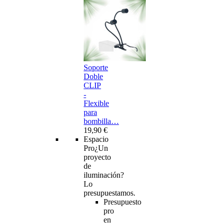
Soporte
Doble
CLIP
-
Flexible
para
bombilla…
19,90 €
Espacio
Pro
¿Un
proyecto
de
iluminación?
Lo
presupuestamos.
Presupuesto
pro
en