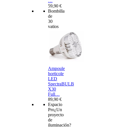
…
59,90 €
Bombilla
de
30
vatios
Ampoule
horticole
LED
SpectraBULB
X30
Full…
89,90 €
Espacio
Pro
¿Un
proyecto
de
iluminación?