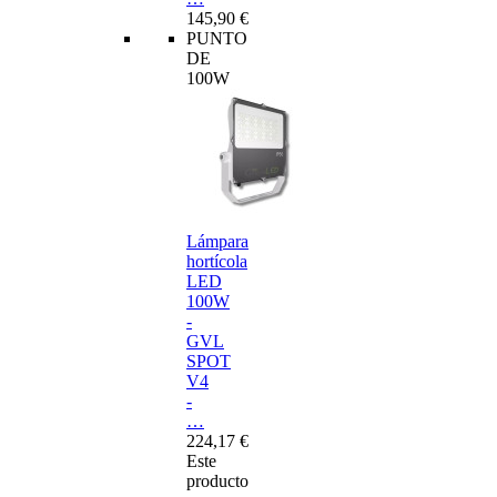
145,90 €
PUNTO
DE
100W
Lámpara
hortícola
LED
100W
-
GVL
SPOT
V4
-
…
224,17 €
Este
producto