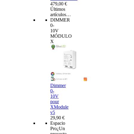
479,00 €
Últimos
artículos…
DIMMER
0-
10V
MÓDULO
X
Dimmer
0-
10V
pour
XModule
v5
29,90 €
Espacio
Pro
¿Un
proyecto