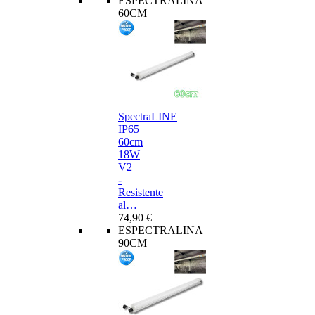
ESPECTRALINA
60CM
SpectraLINE
IP65
60cm
18W
V2
-
Resistente
al…
74,90 €
ESPECTRALINA
90CM