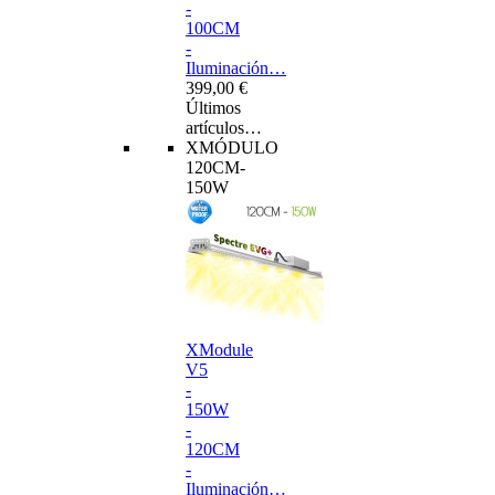
-
100CM
-
Iluminación…
399,00 €
Últimos
artículos…
XMÓDULO
120CM-
150W
XModule
V5
-
150W
-
120CM
-
Iluminación…