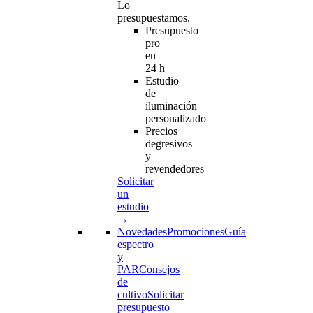
Lo
presupuestamos.
Presupuesto
pro
en
24 h
Estudio
de
iluminación
personalizado
Precios
degresivos
y
revendedores
Solicitar
un
estudio
→
Novedades
Promociones
Guía
espectro
y
PAR
Consejos
de
cultivo
Solicitar
presupuesto