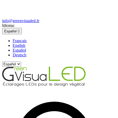
info@greenvisualed.fr
Idioma:
Español

Français
English
Español
Deutsch