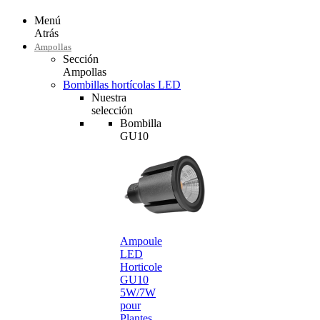
Menú
Atrás
Ampollas
Sección
Ampollas
Bombillas hortícolas LED
Nuestra
selección
Bombilla
GU10
Ampoule
LED
Horticole
GU10
5W/7W
pour
Plantes…