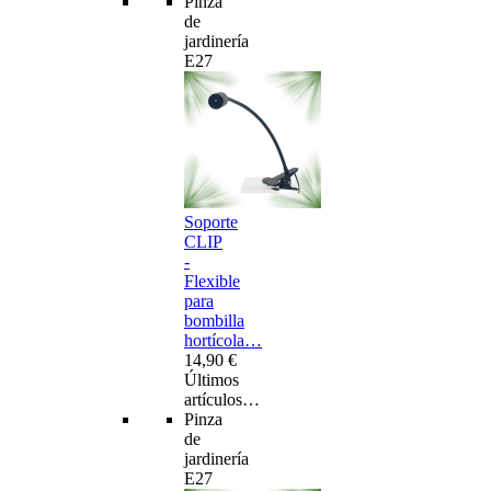
Pinza
de
jardinería
E27
Soporte
CLIP
-
Flexible
para
bombilla
hortícola…
14,90 €
Últimos
artículos…
Pinza
de
jardinería
E27