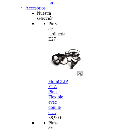
pro
Accesorios
Nuestra
selección
Pinza
de
jardinería
E27
FloraCLIP
E27:
Pince
Flexible
avec
douille
et…
38,90 €
Pinza
de