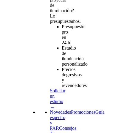
de
iluminación?
Lo
presupuestamos.
Presupuesto
pro
en
24 h
Estudio
de
iluminación
personalizado
Precios
degresivos
y
revendedores
Solicitar
un
estudio
→
Novedades
Promociones
Guía
espectro
y
PAR
Consejos