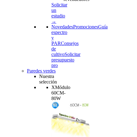
Solicitar
un
estudio
→
Novedades
Promociones
Guía
espectro
y
PAR
Consejos
de
cultivo
Solicitar
presupuesto
pro
Paredes verdes
Nuestra
selección
XMódulo
60CM-
80W