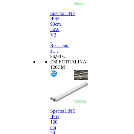
SpectraLINE
IP65
90cm
24W
V2
-
Resistente
al…
84,90 €
ESPECTRALINA
120CM
SpectraLINE
IP65
120
cm
30